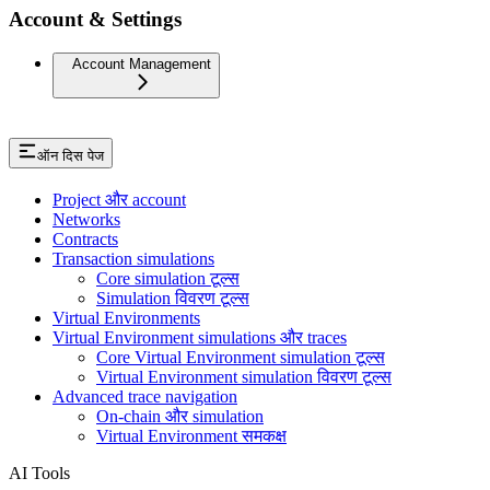
Account & Settings
Account Management
ऑन दिस पेज
Project और account
Networks
Contracts
Transaction simulations
Core simulation टूल्स
Simulation विवरण टूल्स
Virtual Environments
Virtual Environment simulations और traces
Core Virtual Environment simulation टूल्स
Virtual Environment simulation विवरण टूल्स
Advanced trace navigation
On-chain और simulation
Virtual Environment समकक्ष
AI Tools