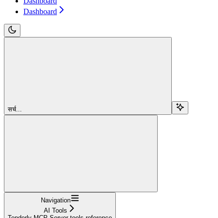
Dashboard
Dashboard
सर्च...
Navigation
AI Tools
Tenderly MCP Server tools reference