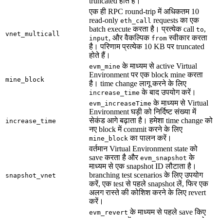
truncated होते हैं।
एक ही RPC round-trip में अधिकतम 10
read-only
requests का एक
eth_call
batch execute करता है। प्रत्येक call
,
to
vnet_multicall
, और वैकल्पिक
स्वीकार करता
input
from
है। परिणाम प्रत्येक 10 KB पर truncated
होते हैं।
के माध्यम से active Virtual
evm_mine
Environment पर एक block mine करता
mine_block
है। time change लागू करने के लिए
के बाद उपयोग करें।
increase_time
के माध्यम से Virtual
evm_increaseTime
Environment घड़ी को निर्दिष्ट संख्या में
सेकंड आगे बढ़ाता है। हमेशा time change को
increase_time
नए block में commit करने के लिए
का पालन करें।
mine_block
वर्तमान Virtual Environment state को
save करता है और
के
evm_snapshot
माध्यम से एक snapshot ID लौटाता है।
branching test scenarios के लिए उपयोग
snapshot_vnet
करें, एक test से पहले snapshot लें, फिर एक
अलग रास्ते की कोशिश करने के लिए revert
करें।
के माध्यम से पहले save किए
evm_revert