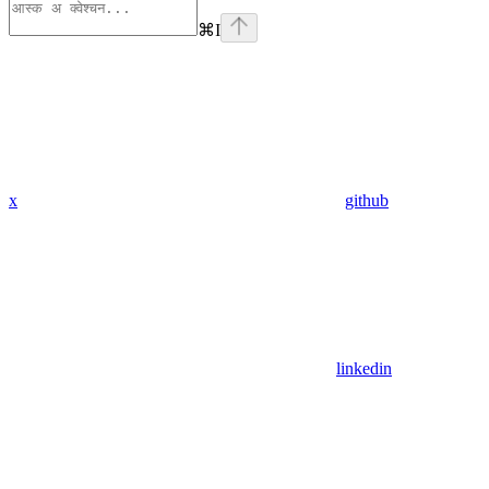
⌘
I
x
github
linkedin