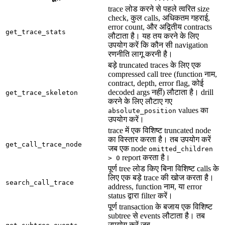
trace लोड करने से पहले त्वरित size
check, कुल calls, अधिकतम गहराई,
error count, और अद्वितीय contracts
get_trace_stats
लौटाता है। यह तय करने के लिए
उपयोग करें कि कौन सी navigation
रणनीति लागू करनी है।
बड़े truncated traces के लिए एक
compressed call tree (function नाम,
contract, depth, error flag, कोई
decoded args नहीं) लौटाता है। drill
get_trace_skeleton
करने के लिए लौटाए गए
values का
absolute_position
उपयोग करें।
trace में एक विशिष्ट truncated node
का विस्तार करता है। तब उपयोग करें
get_call_trace_node
जब एक node
omitted_children
report करता है।
> 0
पूर्ण tree लोड किए बिना विशिष्ट calls के
लिए एक बड़े trace की खोज करता है।
search_call_trace
address, function नाम, या error
status द्वारा filter करें।
पूर्ण transaction के बजाय एक विशिष्ट
subtree से events लौटाता है। तब
उपयोग करें जब