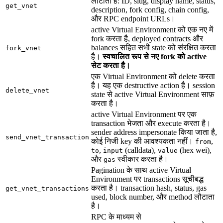
लौटाता है: ID, slug, display name, status,
get_vnet
description, fork config, chain config,
और RPC endpoint URLs।
active Virtual Environment को एक नए में
fork करता है, deployed contracts और
balances सहित सभी state को संरक्षित करता
fork_vnet
है।
स्वचालित रूप से नए fork को active
सेट करता है।
एक Virtual Environment को delete करता
है। यह एक destructive action है। session
delete_vnet
state से active Virtual Environment साफ़
करता है।
active Virtual Environment पर एक
transaction भेजता और execute करता है।
sender address impersonate किया जाता है,
send_vnet_transaction
कोई निजी key की आवश्यकता नहीं।
,
from
,
(calldata),
(hex wei),
to
input
value
और
स्वीकार करता है।
gas
Pagination के साथ active Virtual
Environment पर transactions सूचीबद्ध
करता है। transaction hash, status, gas
get_vnet_transactions
used, block number, और method लौटाता
है।
RPC के माध्यम से