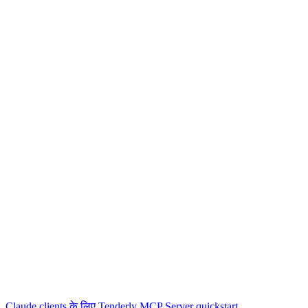
Claude clients के लिए Tenderly MCP Server quickstart