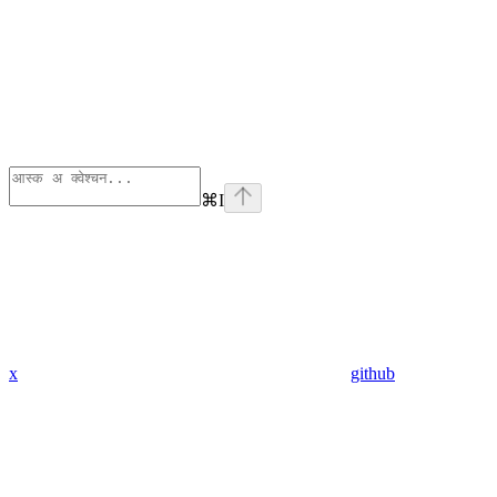
⌘
I
x
github