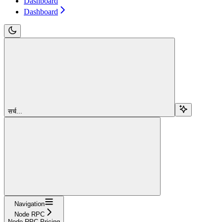
Dashboard
Dashboard
सर्च...
Navigation
Node RPC
Node RPC Pricing