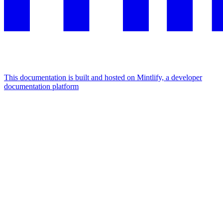
This documentation is built and hosted on Mintlify, a developer
documentation platform
Assistant
Responses
are
generated
using
AI
and
may
contain
mistakes.