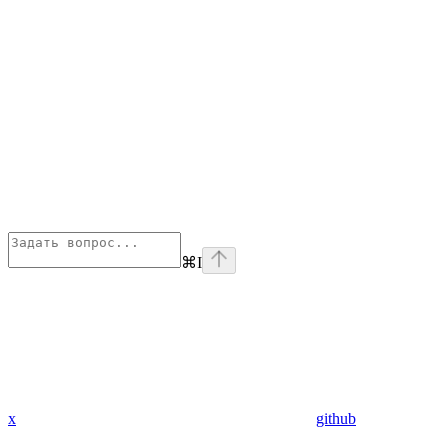
⌘
I
x
github