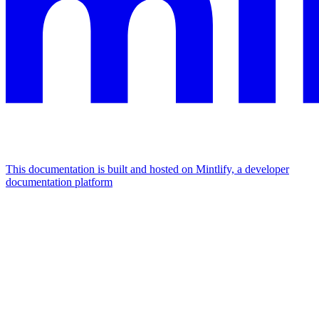
This documentation is built and hosted on Mintlify, a developer
documentation platform
Assistant
Responses
are
generated
using
AI