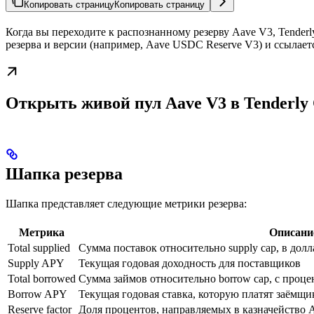
Копировать страницу
Копировать страницу
Когда вы переходите к распознанному резерву Aave V3, Tender
резерва и версии (например, Aave USDC Reserve V3) и ссылаетс
Открыть живой пул Aave V3 в Tenderly 
Шапка резерва
Шапка представляет следующие метрики резерва:
Метрика
Описани
Total supplied
Сумма поставок относительно supply cap, в дол
Supply APY
Текущая годовая доходность для поставщиков
Total borrowed
Сумма займов относительно borrow cap, с проц
Borrow APY
Текущая годовая ставка, которую платят заёмщи
Reserve factor
Доля процентов, направляемых в казначейство 