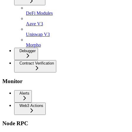
DeFi Modules
Aave V3
Uniswap V3
Morpho
Debugger
Contract Verification
Monitor
Alerts
Web3 Actions
Node RPC