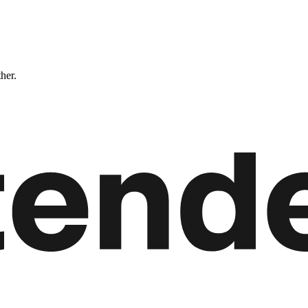
ther.