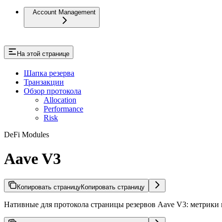
Account Management
На этой странице
Шапка резерва
Транзакции
Обзор протокола
Allocation
Performance
Risk
DeFi Modules
Aave V3
Копировать страницу
Копировать страницу
Нативные для протокола страницы резервов Aave V3: метрики в