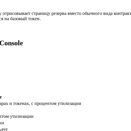
ly отрисовывает страницу резерва вместо обычного вида контрак
я на базовый токен.
Console
е
ларах и токенах, с процентом утилизации
ентом утилизации
ки
Aave