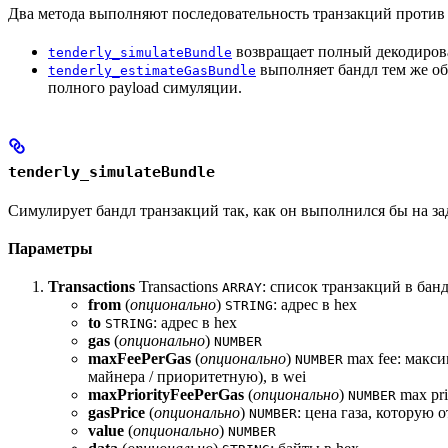
Два метода выполняют последовательность транзакций против з
возвращает полный декодирова
tenderly_simulateBundle
выполняет бандл тем же обр
tenderly_estimateGasBundle
полного payload симуляции.
tenderly_simulateBundle
Симулирует бандл транзакций так, как он выполнился бы на за
Параметры
Transactions
Transactions
: список транзакций в бан
ARRAY
from
(
опционально
)
: адрес в hex
STRING
to
: адрес в hex
STRING
gas
(
опционально
)
NUMBER
maxFeePerGas
(
опционально
)
max fee: макси
NUMBER
майнера / приоритетную), в wei
maxPriorityFeePerGas
(
опционально
)
max pri
NUMBER
gasPrice
(
опционально
)
: цена газа, которую 
NUMBER
value
(
опционально
)
NUMBER