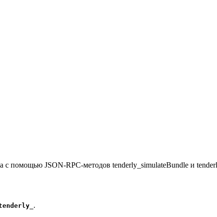
 с помощью JSON-RPC-методов tenderly_simulateBundle и tenderl
.
tenderly_