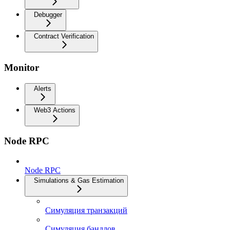
Debugger
Contract Verification
Monitor
Alerts
Web3 Actions
Node RPC
Node RPC
Simulations & Gas Estimation
Симуляция транзакций
Симуляция бандлов