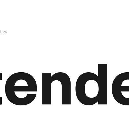
ther.