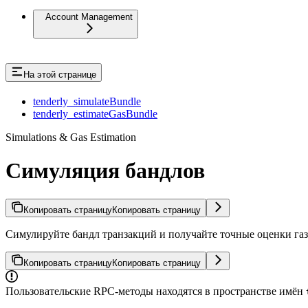
Account Management
На этой странице
tenderly_simulateBundle
tenderly_estimateGasBundle
Simulations & Gas Estimation
Симуляция бандлов
Копировать страницу
Копировать страницу
Симулируйте бандл транзакций и получайте точные оценки газа
Копировать страницу
Копировать страницу
Пользовательские RPC-методы находятся в пространстве имён