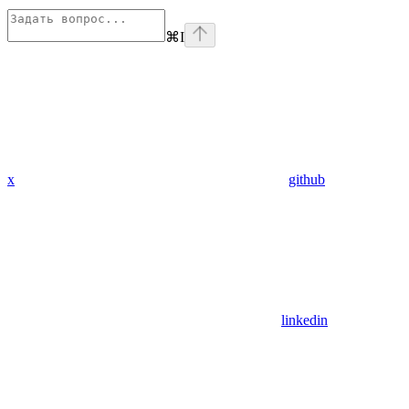
⌘
I
x
github
linkedin