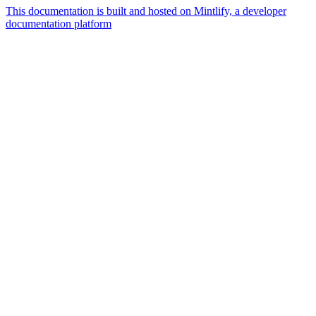
This documentation is built and hosted on Mintlify, a developer
documentation platform
Assistant
Responses
are
generated
using
AI
and
may
contain
mistakes.