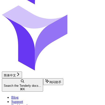
简体中文
询问助手
Search the Tenderly docs...
⌘
K
Blog
Support