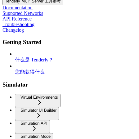
Tenderly MCP Server 工具参考
Documentation
Supported Networks
API Reference
Troubleshooting
Changelog
Getting Started
什么是 Tenderly？
您能获得什么
Simulator
Virtual Environments
Simulator UI Builder
Simulation API
Simulation Mode