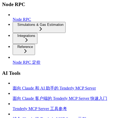
Node RPC
Node RPC
Simulations & Gas Estimation
Integrations
Reference
Node RPC 定价
AI Tools
面向 Claude 和 AI 助手的 Tenderly MCP Server
面向 Claude 客户端的 Tenderly MCP Server 快速入门
Tenderly MCP Server 工具参考