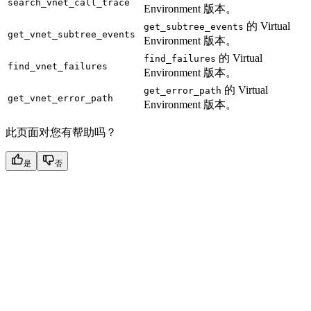
search_vnet_call_trace
Environment 版本。
的 Virtual
get_subtree_events
get_vnet_subtree_events
Environment 版本。
的 Virtual
find_failures
find_vnet_failures
Environment 版本。
的 Virtual
get_error_path
get_vnet_error_path
Environment 版本。
此页面对您有帮助吗？
是
否