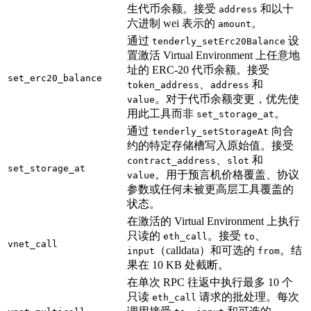
生代币余额。接受
和以十
address
六进制 wei 表示的
。
amount
通过
设
tenderly_setErc20Balance
置激活 Virtual Environment 上任意地
址的 ERC-20 代币余额。接受
set_erc20_balance
、
和
token_address
address
。对于代币余额变更，优先使
value
用此工具而非
。
set_storage_at
通过
向合
tenderly_setStorageAt
约的特定存储槽写入原始值。接受
、
和
contract_address
slot
set_storage_at
。用于预言机价格覆盖、协议
value
参数或任何未被更高层工具覆盖的
状态。
在激活的 Virtual Environment 上执行
只读的
。接受
、
eth_call
to
vnet_call
（calldata）和可选的
。结
input
from
果在 10 KB 处截断。
在单次 RPC 往返中执行最多 10 个
只读
请求的批处理。每次
eth_call