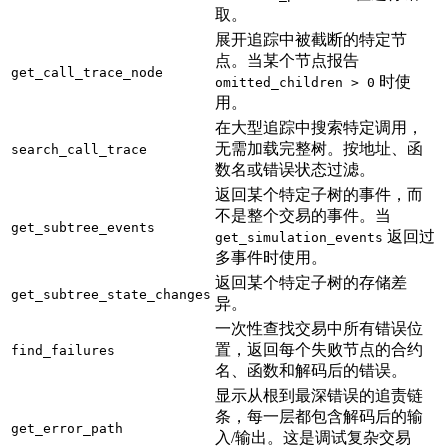
取。
展开追踪中被截断的特定节
点。当某个节点报告
get_call_trace_node
时使
omitted_children > 0
用。
在大型追踪中搜索特定调用，
无需加载完整树。按地址、函
search_call_trace
数名或错误状态过滤。
返回某个特定子树的事件，而
不是整个交易的事件。当
get_subtree_events
返回过
get_simulation_events
多事件时使用。
返回某个特定子树的存储差
get_subtree_state_changes
异。
一次性查找交易中所有错误位
置，返回每个失败节点的合约
find_failures
名、函数和解码后的错误。
显示从根到最深错误的追责链
条，每一层都包含解码后的输
get_error_path
入/输出。这是调试复杂交易