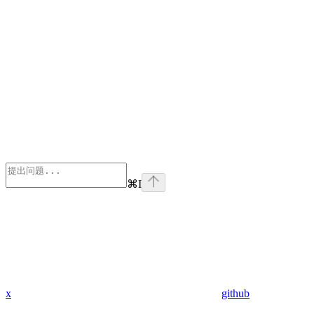
⌘
I
x
github