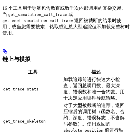
16 个工具用于导航包含数百或数千次内部调用的复杂交易。
当
或
get_simulation_call_trace
返回被截断的结果时使
get_vnet_simulation_call_trace
用，或当您需要搜索、钻取或汇总大型追踪但不加载完整树时
使用。
链上与模拟
工具
描述
加载追踪前进行快速大小检
查，返回总调用数、最大深
get_trace_stats
度、错误数和唯一合约数。用
于决定应用哪种导航策略。
对于大型被截断的追踪，返回
压缩后的调用树（函数名、合
约、深度、错误标志，不含解
get_trace_skeleton
码参数）。使用返回的
值进行钻
absolute_position