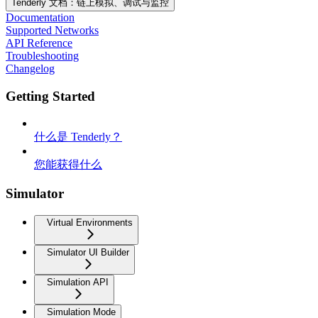
Tenderly 文档：链上模拟、调试与监控
Documentation
Supported Networks
API Reference
Troubleshooting
Changelog
Getting Started
什么是 Tenderly？
您能获得什么
Simulator
Virtual Environments
Simulator UI Builder
Simulation API
Simulation Mode