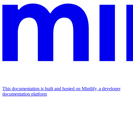
This documentation is built and hosted on Mintlify, a developer
documentation platform
Assistant
Responses
are