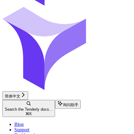
简体中文
询问助手
Search the Tenderly docs...
⌘
K
Blog
Support