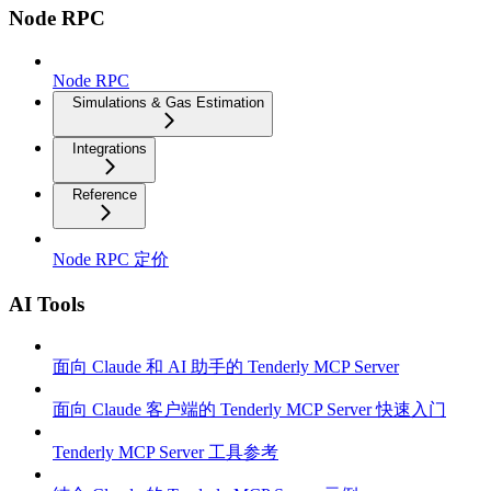
Node RPC
Node RPC
Simulations & Gas Estimation
Integrations
Reference
Node RPC 定价
AI Tools
面向 Claude 和 AI 助手的 Tenderly MCP Server
面向 Claude 客户端的 Tenderly MCP Server 快速入门
Tenderly MCP Server 工具参考