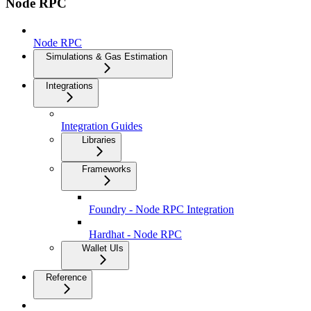
Node RPC
Node RPC
Simulations & Gas Estimation
Integrations
Integration Guides
Libraries
Frameworks
Foundry - Node RPC Integration
Hardhat - Node RPC
Wallet UIs
Reference