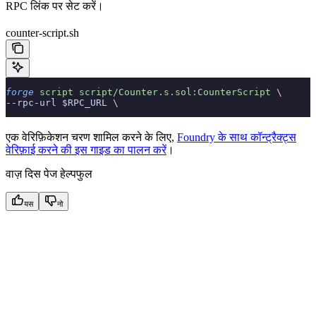
RPC लिंक पर सेट करें।
counter-script.sh
forge
 script
 script/Counter.s.sol:CounterScript
 \
--rpc-url $RPC_URL 
\
एक वेरिफ़िकेशन चरण शामिल करने के लिए,
Foundry के साथ कॉन्ट्रैक्ट्स
वेरिफ़ाई करने की इस गाइड का पालन करें
।
वाज़ दिस पेज हेल्पफुल
यस
नो