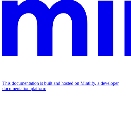
This documentation is built and hosted on Mintlify, a developer
documentation platform
Assistant
Responses
are