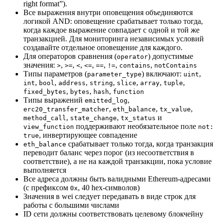
right format”).
Все выражения внутри оповещения объединяются
логикой AND: оповещение срабатывает только тогда,
когда каждое выражение совпадает с одной и той же
транзакцией. Для мониторинга независимых условий
создавайте отдельное оповещение для каждого.
Для операторов сравнения (
) допустимые
operator
значения:
,
,
,
,
,
,
,
>
>=
<
<=
==
!=
contains
notContains
Типы параметров (
) включают:
,
parameter_type
uint
,
,
,
,
,
,
,
int
bool
address
string
slice
array
tuple
,
,
,
fixed_bytes
bytes
hash
function
Типы выражений
,
emitted_log
,
,
,
erc20_transfer_matcher
eth_balance
tx_value
,
,
и
method_call
state_change
tx_status
поддерживают необязательное поле
view_function
not:
, инвертирующее совпадение
true
срабатывает только тогда, когда транзакция
eth_balance
переводит баланс через порог (из несоответствия в
соответствие), а не на каждой транзакции, пока условие
выполняется
Все адреса должны быть валидными Ethereum-адресами
(с префиксом
, 40 hex-символов)
0x
Значения в wei следует передавать в виде строк для
работы с большими числами
ID сети должны соответствовать целевому блокчейну