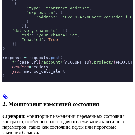
     {
          "type"
:
 "contract_address"
,
          "expression"
:
 {
              "address"
:
 "0xe592427a0aece92de3edee1f18e
          }
        }],
    "delivery_channels"
:
 [{
        "id"
:
 "your_channel_id"
,
        "enabled"
:
 True
    }]
}
response 
=
 requests
.
post
(
    f
"
{
base_url
}
/account/
{
ACCOUNT_ID
}
/project/
{
PROJECT_
    headers
=
headers
,
    json
=
method_call_alert
)
2. Мониторинг изменений состояния
Сценарий
: мониторинг изменений переменных состояния
контракта, особенно полезен для отслеживания критичных
параметров, таких как состояние паузы или пороговые
значения баланса.