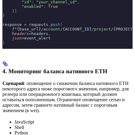
        "id"
:
 "your_channel_id"
,
        "enabled"
:
 True
    }]
}
response 
=
 requests
.
post
(
    f
"
{
base_url
}
/account/
{
ACCOUNT_ID
}
/project/
{
PROJECT_
    headers
=
headers
,
    json
=
event_alert
)
4. Мониторинг баланса нативного ETH
Сценарий
: оповещение о снижении баланса нативного ETH
некоторого адреса ниже порогового значения, например, для
релеера или операционного кошелька, который должен
оставаться пополненным. Ограничьте оповещение сетью и
адресом, затем сравните нативный баланс с пороговым
значением (в wei).
JavaScript
Shell
Python