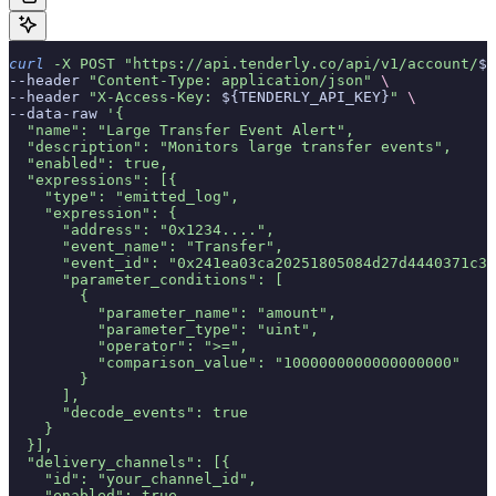
curl
 -X
 POST
 "https://api.tenderly.co/api/v1/account/
${
--header 
"Content-Type: application/json"
 \
--header 
"X-Access-Key: 
${TENDERLY_API_KEY}
"
 \
--data-raw 
'{
  "name": "Large Transfer Event Alert",
  "description": "Monitors large transfer events",
  "enabled": true,
  "expressions": [{
    "type": "emitted_log",
    "expression": {
      "address": "0x1234....",
      "event_name": "Transfer",
      "event_id": "0x241ea03ca20251805084d27d4440371c34
      "parameter_conditions": [
        {
          "parameter_name": "amount",
          "parameter_type": "uint",
          "operator": ">=",
          "comparison_value": "1000000000000000000"
        }
      ],
      "decode_events": true
    }
  }],
  "delivery_channels": [{
    "id": "your_channel_id",
    "enabled": true