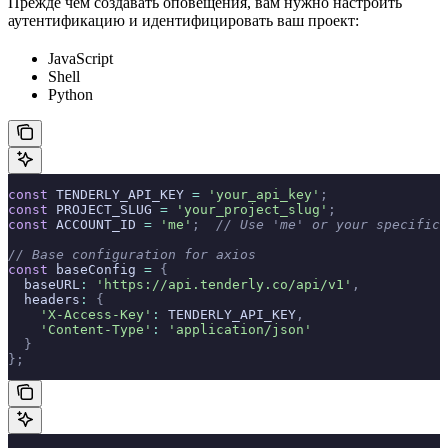
Прежде чем создавать оповещения, вам нужно настроить
аутентификацию и идентифицировать ваш проект:
JavaScript
Shell
Python
const
 TENDERLY_API_KEY 
=
 'your_api_key'
;
const
 PROJECT_SLUG 
=
 'your_project_slug'
;
const
 ACCOUNT_ID 
=
 'me'
;
  // Use 'me' or your specific 
// Base configuration for axios
const
 baseConfig 
=
 {
  baseURL
:
 'https://api.tenderly.co/api/v1'
,
  headers
:
 {
    'X-Access-Key'
:
 TENDERLY_API_KEY
,
    'Content-Type'
:
 'application/json'
  }
};