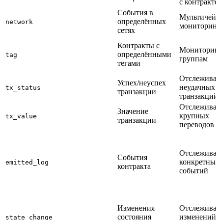
с контракто
События в
Мультичейн
определённых
network
мониторин
сетях
Контракты с
Мониторин
определёнными
tag
группам
тегами
Отслежива
Успех/неуспех
неудачных
tx_status
транзакции
транзакций
Отслежива
Значение
крупных
tx_value
транзакции
переводов
Отслежива
События
конкретных
emitted_log
контракта
событий
Изменения
Отслежива
состояния
изменений 
state_change