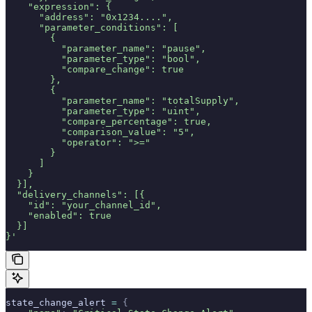
    "expression": {
      "address": "0x1234....",
      "parameter_conditions": [
        {
          "parameter_name": "pause",
          "parameter_type": "bool",
          "compare_change": true
        },
        {
          "parameter_name": "totalSupply",
          "parameter_type": "uint",
          "compare_percentage": true,
          "comparison_value": "5",
          "operator": ">="
        }
      ]
    }
  }],
  "delivery_channels": [{
    "id": "your_channel_id",
    "enabled": true
  }]
}'
state_change_alert 
=
 {