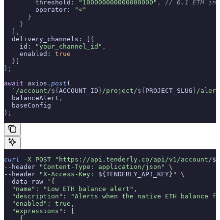
        threshold
:
 "100000000000000000"
,
 // 0.1 ETH in 
        operator
:
 "<"
      }
    }
  ]
,
  delivery_channels
:
 [
{
    id
:
 "your_channel_id"
,
    enabled
:
 true
  }
]
};
await
 axios
.
post
(
  `/account/
${
ACCOUNT_ID
}
/project/
${
PROJECT_SLUG
}
/alert
  balanceAlert
,
  baseConfig
)
;
curl
 -X
 POST
 "https://api.tenderly.co/api/v1/account/
${
--header 
"Content-Type: application/json"
 \
--header 
"X-Access-Key: 
${TENDERLY_API_KEY}
"
 \
--data-raw 
'{
  "name": "Low ETH balance alert",
  "description": "Alerts when the native ETH balance fa
  "enabled": true,
  "expressions": [
    {