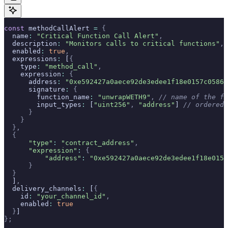
const
 methodCallAlert 
=
 {
  name
:
 "Critical Function Call Alert"
,
  description
:
 "Monitors calls to critical functions"
,
  enabled
:
 true
,
  expressions
:
 [
{
    type
:
 "method_call"
,
    expression
:
 {
      address
:
 "0xe592427a0aece92de3edee1f18e0157c05861
      signature
:
 {
        function_name
:
 "unwrapWETH9"
,
 // name of the fu
        input_types
:
 [
"uint256"
,
 "address"
] 
// ordered 
      }
    }
  },
  {
      "type"
:
 "contract_address"
,
      "expression"
:
 {
          "address"
:
 "0xe592427a0aece92de3edee1f18e0157
      }
  }
  ]
,
  delivery_channels
:
 [
{
    id
:
 "your_channel_id"
,
    enabled
:
 true
  }
]
};