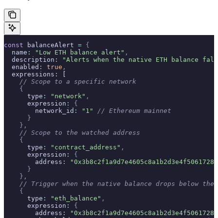
const
 balanceAlert 
=
 {
  name
:
 "Low ETH balance alert"
,
  description
:
 "Alerts when the native ETH balance fall
  enabled
:
 true
,
  expressions
:
 [
    // Scope to a specific network
    {
      type
:
 "network"
,
      expression
:
 {
        network_id
:
 "1"
 // Ethereum mainnet
      }
    },
    // Scope to the watched address
    {
      type
:
 "contract_address"
,
      expression
:
 {
        address
:
 "0x3b8c2f1a9d7e4605c8a1b2d3e4f50617283
      }
    },
    // Trigger when the native balance drops below the 
    {
      type
:
 "eth_balance"
,
      expression
:
 {
        address
:
 "0x3b8c2f1a9d7e4605c8a1b2d3e4f50617283