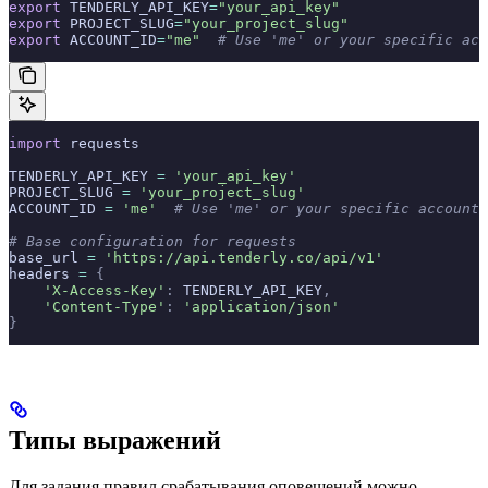
export
 TENDERLY_API_KEY
=
"your_api_key"
export
 PROJECT_SLUG
=
"your_project_slug"
export
 ACCOUNT_ID
=
"me"
  # Use 'me' or your specific acc
import
 requests
TENDERLY_API_KEY 
=
 'your_api_key'
PROJECT_SLUG 
=
 'your_project_slug'
ACCOUNT_ID 
=
 'me'
  # Use 'me' or your specific account 
# Base configuration for requests
base_url 
=
 'https://api.tenderly.co/api/v1'
headers 
=
 {
    'X-Access-Key'
:
 TENDERLY_API_KEY
,
    'Content-Type'
:
 'application/json'
}
Типы выражений
Для задания правил срабатывания оповещений можно