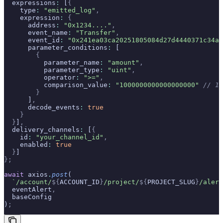
  expressions
:
 [
{
    type
:
 "emitted_log"
,
    expression
:
 {
      address
:
 "0x1234...."
,
      event_name
:
 "Transfer"
,
      event_id
:
 "0x241ea03ca20251805084d27d4440371c34a0
      parameter_conditions
:
 [
        {
          parameter_name
:
 "amount"
,
          parameter_type
:
 "uint"
,
          operator
:
 ">="
,
          comparison_value
:
 "1000000000000000000"
 // 1 
        }
      ]
,
      decode_events
:
 true
    }
  }
]
,
  delivery_channels
:
 [
{
    id
:
 "your_channel_id"
,
    enabled
:
 true
  }
]
};
await
 axios
.
post
(
  `/account/
${
ACCOUNT_ID
}
/project/
${
PROJECT_SLUG
}
/alert
  eventAlert
,
  baseConfig
)
;