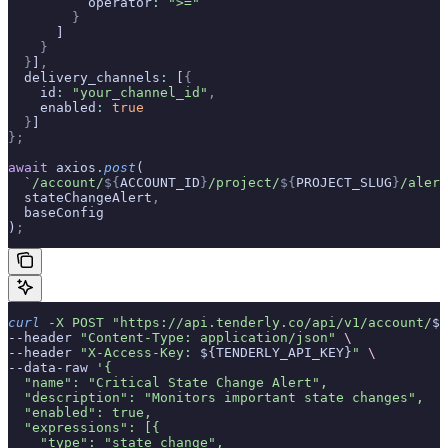
          operator
:
 ">="
        }
      ]
    }
  }
]
,
  delivery_channels
:
 [
{
    id
:
 "your_channel_id"
,
    enabled
:
 true
  }
]
};
await
 axios
.
post
(
  `/account/
${
ACCOUNT_ID
}
/project/
${
PROJECT_SLUG
}
/alert
  stateChangeAlert
,
  baseConfig
)
;
curl
 -X
 POST
 "https://api.tenderly.co/api/v1/account/
${
--header 
"Content-Type: application/json"
 \
--header 
"X-Access-Key: 
${TENDERLY_API_KEY}
"
 \
--data-raw 
'{
  "name": "Critical State Change Alert",
  "description": "Monitors important state changes",
  "enabled": true,
  "expressions": [{
    "type": "state_change",