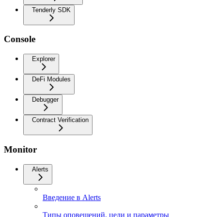
Tenderly SDK
Console
Explorer
DeFi Modules
Debugger
Contract Verification
Monitor
Alerts
Введение в Alerts
Типы оповещений, цели и параметры