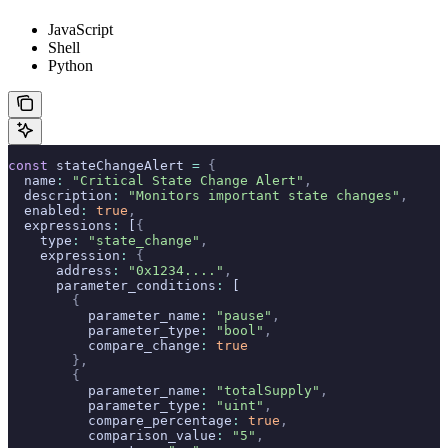
JavaScript
Shell
Python
const
 stateChangeAlert 
=
 {
  name
:
 "Critical State Change Alert"
,
  description
:
 "Monitors important state changes"
,
  enabled
:
 true
,
  expressions
:
 [
{
    type
:
 "state_change"
,
    expression
:
 {
      address
:
 "0x1234...."
,
      parameter_conditions
:
 [
        {
          parameter_name
:
 "pause"
,
          parameter_type
:
 "bool"
,
          compare_change
:
 true
        },
        {
          parameter_name
:
 "totalSupply"
,
          parameter_type
:
 "uint"
,
          compare_percentage
:
 true
,
          comparison_value
:
 "5"
,