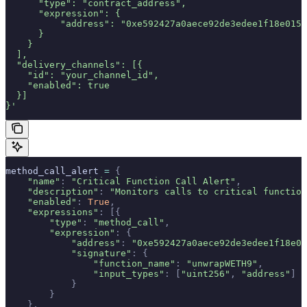
      "type": "contract_address",
      "expression": {
          "address": "0xe592427a0aece92de3edee1f18e0157
      }
    }
  ],
  "delivery_channels": [{
    "id": "your_channel_id",
    "enabled": true
  }]
}'
method_call_alert 
=
 {
    "name"
:
 "Critical Function Call Alert"
,
    "description"
:
 "Monitors calls to critical function
    "enabled"
:
 True
,
    "expressions"
:
 [{
        "type"
:
 "method_call"
,
        "expression"
:
 {
            "address"
:
 "0xe592427a0aece92de3edee1f18e01
            "signature"
:
 {
                "function_name"
:
 "unwrapWETH9"
,
                "input_types"
:
 [
"uint256"
,
 "address"
]
            }
        }
    },