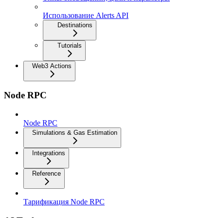
Использование Alerts API
Destinations
Tutorials
Web3 Actions
Node RPC
Node RPC
Simulations & Gas Estimation
Integrations
Reference
Тарификация Node RPC