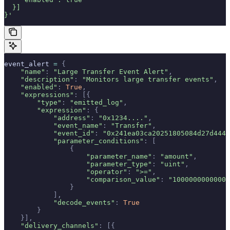
  }]
}'
event_alert 
=
 {
    "name"
:
 "Large Transfer Event Alert"
,
    "description"
:
 "Monitors large transfer events"
,
    "enabled"
:
 True
,
    "expressions"
:
 [{
        "type"
:
 "emitted_log"
,
        "expression"
:
 {
            "address"
:
 "0x1234...."
,
            "event_name"
:
 "Transfer"
,
            "event_id"
:
 "0x241ea03ca20251805084d27d4440
            "parameter_conditions"
:
 [
                {
                    "parameter_name"
:
 "amount"
,
                    "parameter_type"
:
 "uint"
,
                    "operator"
:
 ">="
,
                    "comparison_value"
:
 "10000000000000
                }
            ],
            "decode_events"
:
 True
        }
    }],
    "delivery_channels"
:
 [{