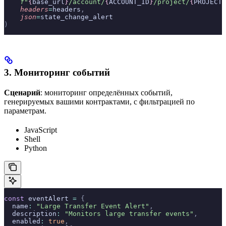
    f
"
{
base_url
}
/account/
{
ACCOUNT_ID
}
/project/
{
PROJECT_
    headers
=
headers
,
    json
=
state_change_alert
)
3. Мониторинг событий
Сценарий
: мониторинг определённых событий,
генерируемых вашими контрактами, с фильтрацией по
параметрам.
JavaScript
Shell
Python
const
 eventAlert 
=
 {
  name
:
 "Large Transfer Event Alert"
,
  description
:
 "Monitors large transfer events"
,
  enabled
:
 true
,