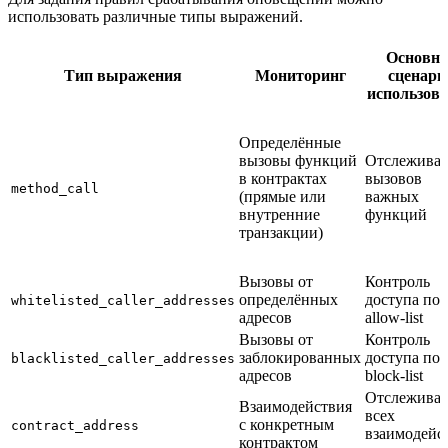
использовать различные типы выражений.
Основно
Тип выражения
Мониторинг
сценари
использов
Определённые
вызовы функций
Отслежива
в контрактах
вызовов
method_call
(прямые или
важных
внутренние
функций
транзакции)
Вызовы от
Контроль
определённых
доступа по
whitelisted_caller_addresses
адресов
allow-list
Вызовы от
Контроль
заблокированных
доступа по
blacklisted_caller_addresses
адресов
block-list
Отслежива
Взаимодействия
всех
с конкретным
contract_address
взаимодейс
контрактом