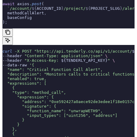
await
 axios
.
post
(
  `/account/
${
ACCOUNT_ID
}
/project/
${
PROJECT_SLUG
}
/alert
  methodCallAlert
,
  baseConfig
)
;
curl
 -X
 POST
 "https://api.tenderly.co/api/v1/account/
${
--header 
"Content-Type: application/json"
 \
--header 
"X-Access-Key: 
${TENDERLY_API_KEY}
"
 \
--data-raw 
'{
  "name": "Critical Function Call Alert",
  "description": "Monitors calls to critical functions"
  "enabled": true,
  "expressions": [
    {
    "type": "method_call",
      "expression": {
        "address": "0xe592427a0aece92de3edee1f18e0157c0
        "signature": {
          "function_name": "unwrapWETH9",
          "input_types": ["uint256", "address"]
        }
      }
    },
    {