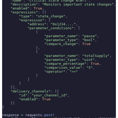
    "name"
:
 "Critical State Change Alert"
,
    "description"
:
 "Monitors important state changes"
,
    "enabled"
:
 True
,
    "expressions"
:
 [{
        "type"
:
 "state_change"
,
        "expression"
:
 {
            "address"
:
 "0x1234...."
,
            "parameter_conditions"
:
 [
                {
                    "parameter_name"
:
 "pause"
,
                    "parameter_type"
:
 "bool"
,
                    "compare_change"
:
 True
                },
                {
                    "parameter_name"
:
 "totalSupply"
,
                    "parameter_type"
:
 "uint"
,
                    "compare_percentage"
:
 True
,
                    "comparison_value"
:
 "5"
,
                    "operator"
:
 ">="
                }
            ]
        }
    }],
    "delivery_channels"
:
 [{
        "id"
:
 "your_channel_id"
,
        "enabled"
:
 True
    }]
}
response 
=
 requests
.
post
(