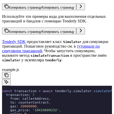
Копировать страницу
Копировать страницу
Используйте эти примеры кода для выполнения отдельных
транзакций и бандлов с помощью Tenderly SDK.
Копировать страницу
Копировать страницу
Tenderly SDK
предоставляет класс
для симуляции
Simulator
транзакций. Пошаговое руководство см. в
туториале по
симуляции транзакций
. Чтобы запустить симуляцию,
вызовите метод
в пространстве имён
simulateTransaction
у экземпляра
:
simulator
tenderly
example.js
const
 transaction 
=
 await
 tenderly
.
simulator
.
simulateTr
  transaction
:
 {
    from
:
 callerAddress
,
    to
:
 counterContract
,
    gas
:
 20000000
,
    gas_price
:
 '19419609232'
,
    value
:
 0
,