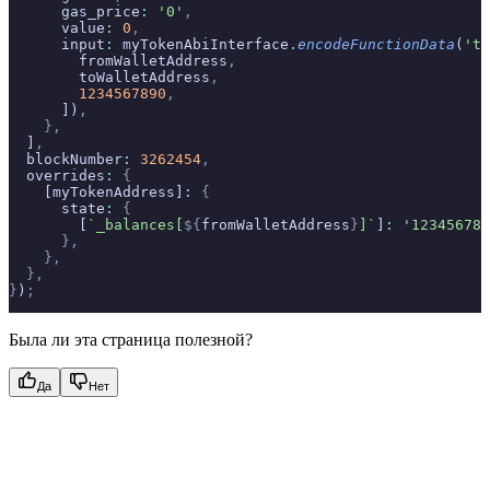
      gas_price
:
 '0'
,
      value
:
 0
,
      input
:
 myTokenAbiInterface
.
encodeFunctionData
(
'tr
        fromWalletAddress
,
        toWalletAddress
,
        1234567890
,
      ])
,
    },
  ]
,
  blockNumber
:
 3262454
,
  overrides
:
 {
    [myTokenAddress]
:
 {
      state
:
 {
        [
`_balances[
${
fromWalletAddress
}
]`
]
:
 '123456789
      },
    },
  },
}
)
;
Была ли эта страница полезной?
Да
Нет