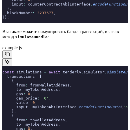
    input
:
 counterContractAbiInterface
.
encodeFunctionDa
  },
  blockNumber
:
 3237677
,
}
)
;
Вы также можете симулировать бандл транзакций, вызвав
метод
:
simulateBundle
example.js
const
 simulations 
=
 await
 tenderly
.
simulator
.
simulateBu
  transactions
:
 [
    {
      from
:
 fromWalletAddress
,
      to
:
 myTokenAddress
,
      gas
:
 0
,
      gas_price
:
 '0'
,
      value
:
 0
,
      input
:
 myTokenAbiInterface
.
encodeFunctionData
(
'ap
    },
    {
      from
:
 toWalletAddress
,
      to
:
 myTokenAddress
,
      gas
:
 0
,