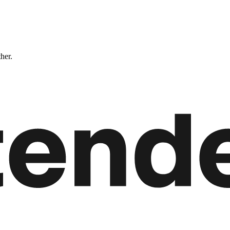
ther.