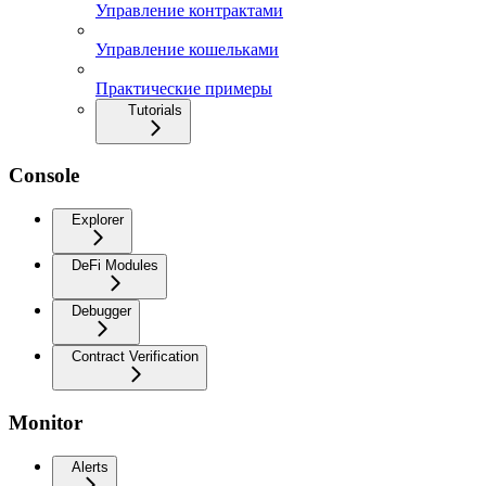
Управление контрактами
Управление кошельками
Практические примеры
Tutorials
Console
Explorer
DeFi Modules
Debugger
Contract Verification
Monitor
Alerts