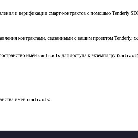
даления и верификации смарт-контрактов с помощью Tenderly SD
авления контрактами, связанными с вашим проектом Tenderly.
C
пространство имён
для доступа к экземпляру
contracts
Contract
анства имён
:
contracts