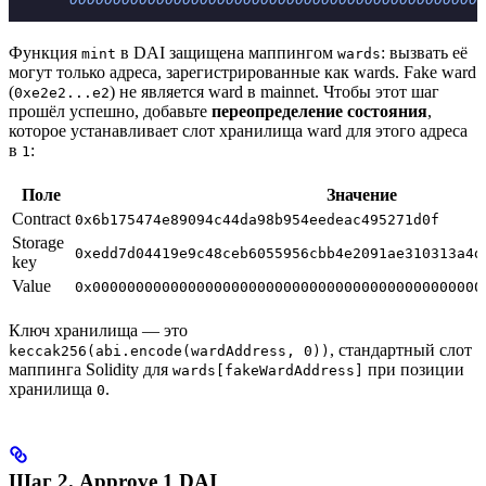
Функция
в DAI защищена маппингом
: вызвать её
mint
wards
могут только адреса, зарегистрированные как wards. Fake ward
(
) не является ward в mainnet. Чтобы этот шаг
0xe2e2...e2
прошёл успешно, добавьте
переопределение состояния
,
которое устанавливает слот хранилища ward для этого адреса
в
:
1
Поле
Значение
Contract
0x6b175474e89094c44da98b954eedeac495271d0f
Storage
0xedd7d04419e9c48ceb6055956cbb4e2091ae310313a4d
key
Value
0x000000000000000000000000000000000000000000000
Ключ хранилища — это
, стандартный слот
keccak256(abi.encode(wardAddress, 0))
маппинга Solidity для
при позиции
wards[fakeWardAddress]
хранилища
.
0
Шаг 2. Approve 1 DAI