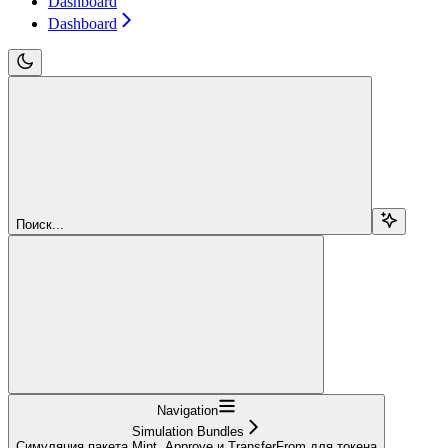
Dashboard
Dashboard
Поиск...
Navigation
Simulation Bundles
Симуляция пакета Mint, Approve и TransferFrom для токена