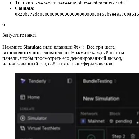
To
:
0x6b175474e89094c44da98b954eedeac495271d0f
Calldata
:
0x23b872dd000000000000000000000000e58b9ee93700a616
6
Запустите пакет
Нажмите
Simulate
(или клавиши
⌘↵
). Все три шага
выполняются последовательно. Нажмите каждый шаг на
панели, чтобы просмотреть его декодированный вывод,
использованный газ, события и трансферы токенов.