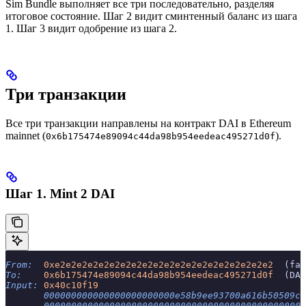
Sim Bundle выполняет все три последовательно, разделяя
итоговое состояние. Шаг 2 видит сминтенный баланс из шага
1. Шаг 3 видит одобрение из шага 2.
Три транзакции
Все три транзакции направлены на контракт DAI в Ethereum
mainnet (
).
0x6b175474e89094c44da98b954eedeac495271d0f
Шаг 1. Mint 2 DAI
From:
  0xe2e2e2e2e2e2e2e2e2e2e2e2e2e2e2e2e2e2e2e2
  (fak
To:
    0x6b175474e89094c44da98b954eedeac495271d0f
  (DAI
Input:
 0x40c10f19
       000000000000000000000000e58b9ee93700a616b50509c8
       000000000000000000000000000000000000000000000000