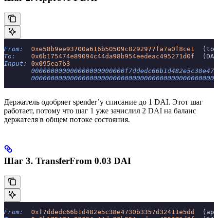
From:
  0xe58b9ee93700a616b50509c8292977fa7a0f8ce1
  (tok
To:
    0x6b175474e89094c44da98b954eedeac495271d0f
  (DAI
Input:
 0x095ea7b3
       000000000000000000000000f7ddedc66b1d482e5c38e473
       000000000000000000000000000000000000000000000000
Держатель одобряет spender’у списание до 1 DAI. Этот шаг
работает, потому что шаг 1 уже зачислил 2 DAI на баланс
держателя в общем потоке состояния.
Шаг 3. TransferFrom 0.03 DAI
From:
  0xf7ddedc66b1d482e5c38e4730b3357d32411e5dd
  (app