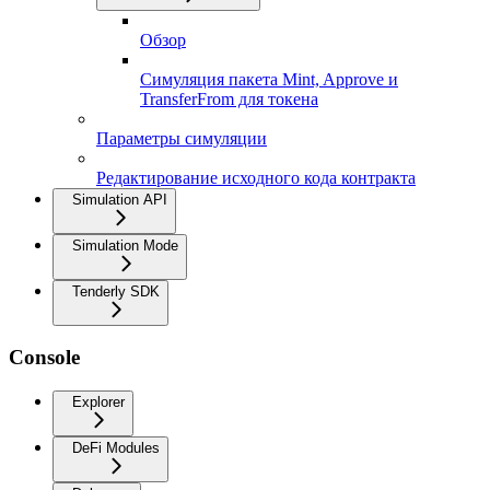
Обзор
Симуляция пакета Mint, Approve и
TransferFrom для токена
Параметры симуляции
Редактирование исходного кода контракта
Simulation API
Simulation Mode
Tenderly SDK
Console
Explorer
DeFi Modules