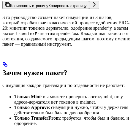
Копировать страницу
Копировать страницу
Это руководство создаёт пакет симуляции из 3 шагов,
который отрабатывает классический процесс одобрения ERC-
20: минтинг токенов держателю, одобрение spender’у, а затем
вызов
этим spender’ом. Каждый шаг зависит от
transferFrom
состояния, создаваемого предыдущим шагом, поэтому именно
пакет — правильный инструмент.
Зачем нужен пакет?
Симуляция каждой транзакции по отдельности не работает:
Только Mint
: вы можете проверить логику mint, но у
адреса-держателя нет токенов в mainnet.
Только Approve
: симуляции нужно, чтобы у держателя
действительно был баланс для одобрения.
Только TransferFrom
: требуется, чтобы был и баланс, и
одобрение.