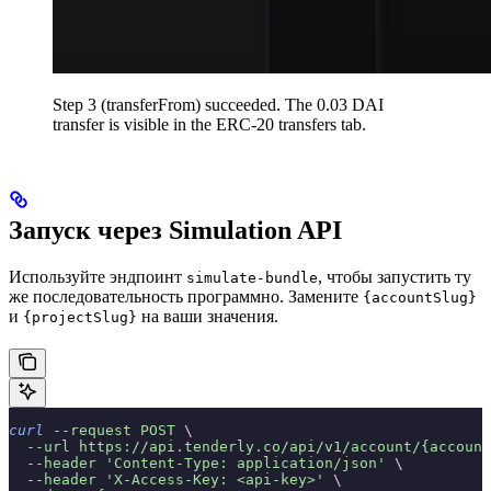
Step 3 (transferFrom) succeeded. The 0.03 DAI
transfer is visible in the ERC-20 transfers tab.
Запуск через Simulation API
Используйте эндпоинт
, чтобы запустить ту
simulate-bundle
же последовательность программно. Замените
{accountSlug}
и
на ваши значения.
{projectSlug}
curl
 --request
 POST
 \
  --url
 https://api.tenderly.co/api/v1/account/{account
  --header
 'Content-Type: application/json'
 \
  --header
 'X-Access-Key: <api-key>'
 \