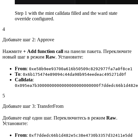
Step 1 with the mint calldata filled and the ward state
override configured.
4
Добавьте шаг 2: Approve
Нажмите
+ Add function call
на панели пакета. Переключите
новый шаг в режим
Raw
. Установите:
From
:
0xe58b9ee93700a616b50509c8292977fa7a0f8ce1
To
:
0x6b175474e89094c44da98b954eedeac495271d0f
Calldata
:
0x095ea7b3000000000000000000000000f7ddedc66b1d482e
5
Добавьте шаг 3: TransferFrom
Добавьте ещё один шаг. Переключитесь в режим
Raw
.
Установите:
From
:
0xf7ddedc66b1d482e5c38e4730b3357d32411e5dd