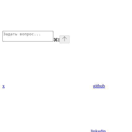
⌘
I
x
github
linkedin