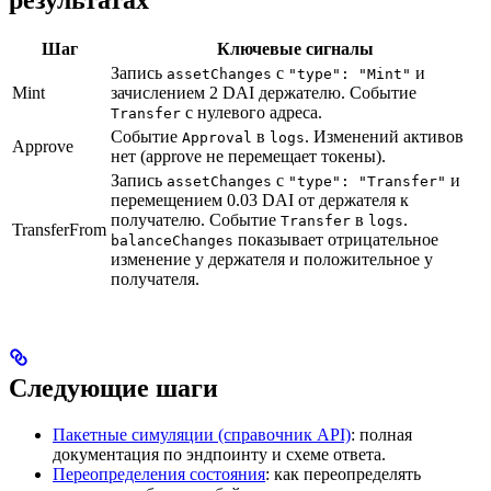
Шаг
Ключевые сигналы
Запись
с
и
assetChanges
"type": "Mint"
Mint
зачислением 2 DAI держателю. Событие
с нулевого адреса.
Transfer
Событие
в
. Изменений активов
Approval
logs
Approve
нет (approve не перемещает токены).
Запись
с
и
assetChanges
"type": "Transfer"
перемещением 0.03 DAI от держателя к
получателю. Событие
в
.
Transfer
logs
TransferFrom
показывает отрицательное
balanceChanges
изменение у держателя и положительное у
получателя.
Следующие шаги
Пакетные симуляции (справочник API)
: полная
документация по эндпоинту и схеме ответа.
Переопределения состояния
: как переопределять