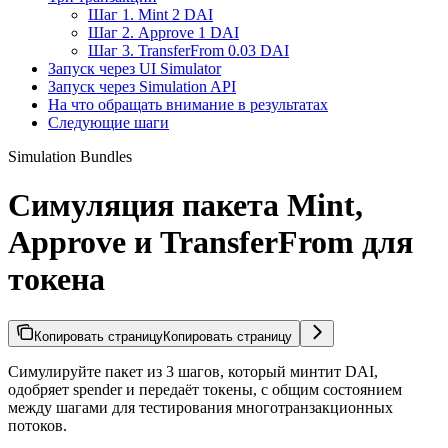
Шаг 1. Mint 2 DAI
Шаг 2. Approve 1 DAI
Шаг 3. TransferFrom 0.03 DAI
Запуск через UI Simulator
Запуск через Simulation API
На что обращать внимание в результатах
Следующие шаги
Simulation Bundles
Симуляция пакета Mint,
Approve и TransferFrom для
токена
Копировать страницу
Копировать страницу
Симулируйте пакет из 3 шагов, который минтит DAI,
одобряет spender и передаёт токены, с общим состоянием
между шагами для тестирования многотранзакционных
потоков.