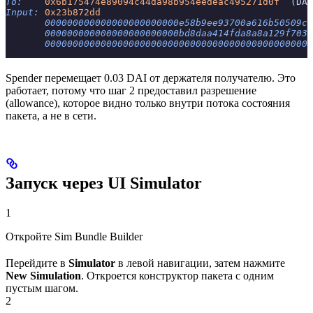
To:
    0x6b175474e89094c44da98b954eedeac495271d0f
  (DAI
Input:
 0x23b872dd
       000000000000000000000000e58b9ee93700a616b50509c8
       000000000000000000000000bd8daa414fda8a8a129f7035
       000000000000000000000000000000000000000000000000
Spender перемещает 0.03 DAI от держателя получателю. Это
работает, потому что шаг 2 предоставил разрешение
(allowance), которое видно только внутри потока состояния
пакета, а не в сети.
Запуск через UI Simulator
1
Откройте Sim Bundle Builder
Перейдите в
Simulator
в левой навигации, затем нажмите
New Simulation
. Откроется конструктор пакета с одним
пустым шагом.
2