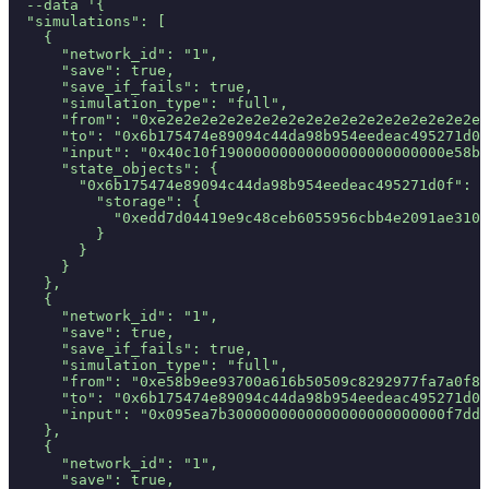
  --data
 '{
  "simulations": [
    {
      "network_id": "1",
      "save": true,
      "save_if_fails": true,
      "simulation_type": "full",
      "from": "0xe2e2e2e2e2e2e2e2e2e2e2e2e2e2e2e2e2e2e2
      "to": "0x6b175474e89094c44da98b954eedeac495271d0f
      "input": "0x40c10f19000000000000000000000000e58b9
      "state_objects": {
        "0x6b175474e89094c44da98b954eedeac495271d0f": {
          "storage": {
            "0xedd7d04419e9c48ceb6055956cbb4e2091ae310
          }
        }
      }
    },
    {
      "network_id": "1",
      "save": true,
      "save_if_fails": true,
      "simulation_type": "full",
      "from": "0xe58b9ee93700a616b50509c8292977fa7a0f8c
      "to": "0x6b175474e89094c44da98b954eedeac495271d0f
      "input": "0x095ea7b3000000000000000000000000f7dde
    },
    {
      "network_id": "1",
      "save": true,