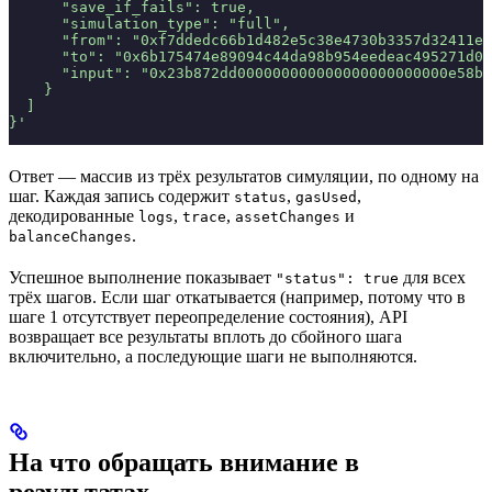
      "save_if_fails": true,
      "simulation_type": "full",
      "from": "0xf7ddedc66b1d482e5c38e4730b3357d32411e5
      "to": "0x6b175474e89094c44da98b954eedeac495271d0f
      "input": "0x23b872dd000000000000000000000000e58b9
    }
  ]
}'
Ответ — массив из трёх результатов симуляции, по одному на
шаг. Каждая запись содержит
,
,
status
gasUsed
декодированные
,
,
и
logs
trace
assetChanges
.
balanceChanges
Успешное выполнение показывает
для всех
"status": true
трёх шагов. Если шаг откатывается (например, потому что в
шаге 1 отсутствует переопределение состояния), API
возвращает все результаты вплоть до сбойного шага
включительно, а последующие шаги не выполняются.
На что обращать внимание в
результатах