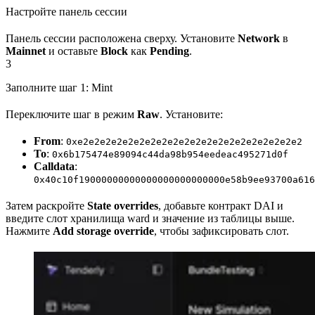
Настройте панель сессии
Панель сессии расположена сверху. Установите
Network
в
Mainnet
и оставьте
Block
как
Pending
.
3
Заполните шаг 1: Mint
Переключите шаг в режим
Raw
. Установите:
From
:
0xe2e2e2e2e2e2e2e2e2e2e2e2e2e2e2e2e2e2e2e2
To
:
0x6b175474e89094c44da98b954eedeac495271d0f
Calldata
:
0x40c10f19000000000000000000000000e58b9ee93700a616
Затем раскройте
State overrides
, добавьте контракт DAI и
введите слот хранилища ward и значение из таблицы выше.
Нажмите
Add storage override
, чтобы зафиксировать слот.