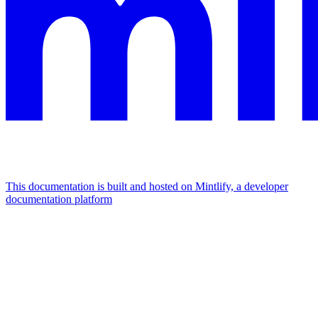
This documentation is built and hosted on Mintlify, a developer
documentation platform
Assistant
Responses
are
generated
using