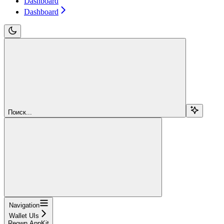
Dashboard
Dashboard
Поиск...
Navigation
Wallet UIs
Reown AppKit