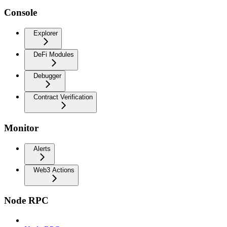
Console
Explorer
DeFi Modules
Debugger
Contract Verification
Monitor
Alerts
Web3 Actions
Node RPC