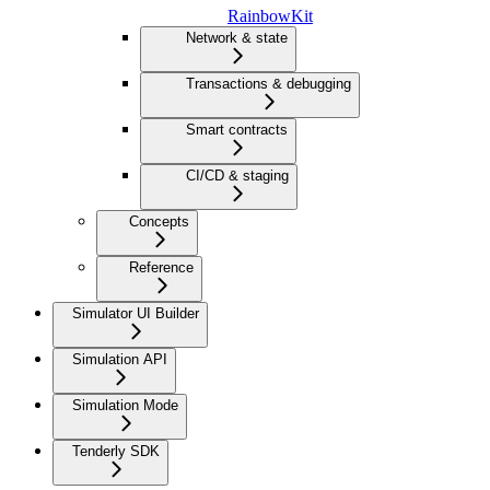
RainbowKit
Network & state
Transactions & debugging
Smart contracts
CI/CD & staging
Concepts
Reference
Simulator UI Builder
Simulation API
Simulation Mode
Tenderly SDK