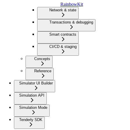
RainbowKit
Network & state
Transactions & debugging
Smart contracts
CI/CD & staging
Concepts
Reference
Simulator UI Builder
Simulation API
Simulation Mode
Tenderly SDK