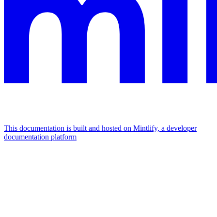
This documentation is built and hosted on Mintlify, a developer
documentation platform
Assistant
Responses
are
generated