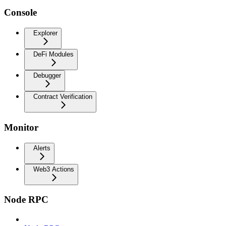
Console
Explorer
DeFi Modules
Debugger
Contract Verification
Monitor
Alerts
Web3 Actions
Node RPC