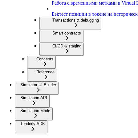
Работа с временными метками в Virtual 
Бэктест позиции в токене на историчес
Transactions & debugging
Smart contracts
CI/CD & staging
Concepts
Reference
Simulator UI Builder
Simulation API
Simulation Mode
Tenderly SDK