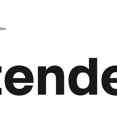
ther.