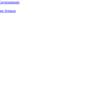
Environments
ких блоках