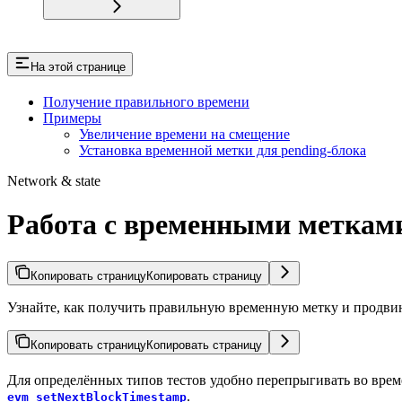
На этой странице
Получение правильного времени
Примеры
Увеличение времени на смещение
Установка временной метки для pending-блока
Network & state
Работа с временными метками 
Копировать страницу
Копировать страницу
Узнайте, как получить правильную временную метку и продвину
Копировать страницу
Копировать страницу
Для определённых типов тестов удобно перепрыгивать во време
.
evm_setNextBlockTimestamp