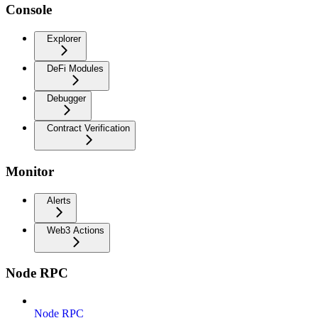
Console
Explorer
DeFi Modules
Debugger
Contract Verification
Monitor
Alerts
Web3 Actions
Node RPC
Node RPC