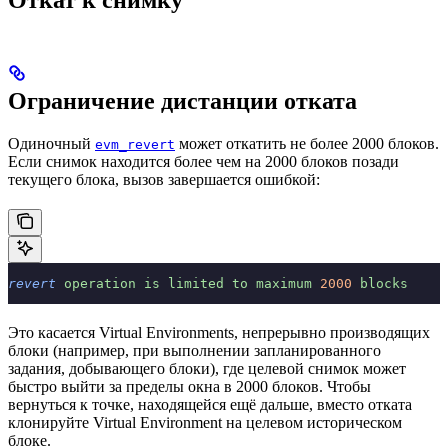
Откат к снимку
Ограничение дистанции отката
Одиночный
может откатить не более 2000 блоков.
evm_revert
Если снимок находится более чем на 2000 блоков позади
текущего блока, вызов завершается ошибкой:
revert
 operation
 is
 limited
 to
 maximum
 2000
 blocks
Это касается Virtual Environments, непрерывно производящих
блоки (например, при выполнении запланированного
задания, добывающего блоки), где целевой снимок может
быстро выйти за пределы окна в 2000 блоков. Чтобы
вернуться к точке, находящейся ещё дальше, вместо отката
клонируйте Virtual Environment на целевом историческом
блоке.