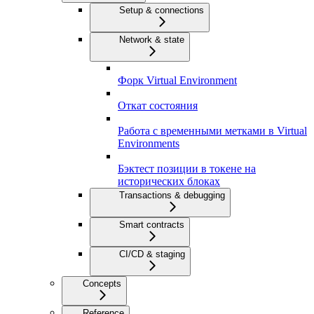
Setup & connections
Network & state
Форк Virtual Environment
Откат состояния
Работа с временными метками в Virtual
Environments
Бэктест позиции в токене на
исторических блоках
Transactions & debugging
Smart contracts
CI/CD & staging
Concepts
Reference