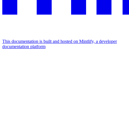
This documentation is built and hosted on Mintlify, a developer
documentation platform
Assistant
Responses
are
generated
using
AI
and
may
contain
mistakes.