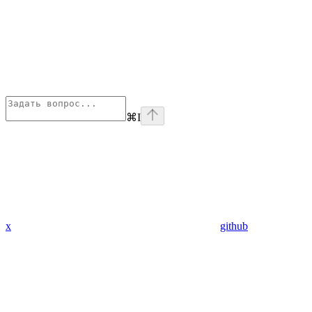
⌘
I
x
github