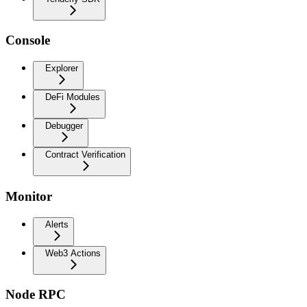
Console
Explorer
DeFi Modules
Debugger
Contract Verification
Monitor
Alerts
Web3 Actions
Node RPC