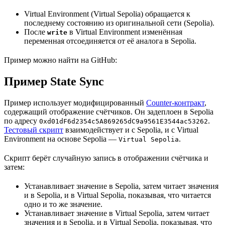
Virtual Environment (Virtual Sepolia) обращается к
последнему состоянию из оригинальной сети (Sepolia).
После
в Virtual Environment изменённая
write
переменная отсоединяется от её аналога в Sepolia.
Пример можно найти на GitHub:
Пример State Sync
Пример использует модифицированный
Counter-контракт
,
содержащий отображение счётчиков. Он задеплоен в Sepolia
по адресу
.
0xd01dF6d2354c5A869265dC9a9561E3544ac53262
Тестовый скрипт
взаимодействует и с Sepolia, и с Virtual
Environment на основе Sepolia —
.
Virtual Sepolia
Скрипт берёт случайную запись в отображении счётчика и
затем:
Устанавливает значение в Sepolia, затем читает значения
и в Sepolia, и в Virtual Sepolia, показывая, что читается
одно и то же значение.
Устанавливает значение в Virtual Sepolia, затем читает
значения и в Sepolia, и в Virtual Sepolia, показывая, что