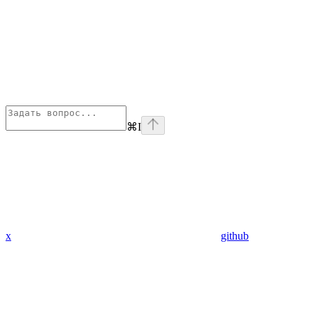
⌘
I
x
github