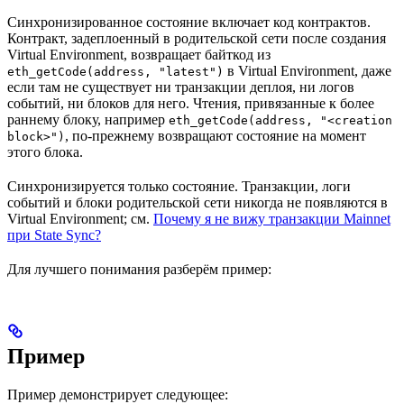
Синхронизированное состояние включает код контрактов.
Контракт, задеплоенный в родительской сети после создания
Virtual Environment, возвращает байткод из
в Virtual Environment, даже
eth_getCode(address, "latest")
если там не существует ни транзакции деплоя, ни логов
событий, ни блоков для него. Чтения, привязанные к более
раннему блоку, например
eth_getCode(address, "<creation
, по-прежнему возвращают состояние на момент
block>")
этого блока.
Синхронизируется только состояние. Транзакции, логи
событий и блоки родительской сети никогда не появляются в
Virtual Environment; см.
Почему я не вижу транзакции Mainnet
при State Sync?
Для лучшего понимания разберём пример:
Пример
Пример демонстрирует следующее: