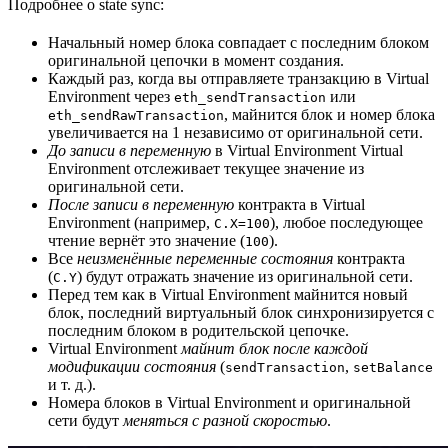
Подробнее о state sync:
Начальный номер блока совпадает с последним блоком
оригинальной цепочки в момент создания.
Каждый раз, когда вы отправляете транзакцию в Virtual
Environment через
или
eth_sendTransaction
, майнится блок и номер блока
eth_sendRawTransaction
увеличивается на 1 независимо от оригинальной сети.
До записи в переменную
в Virtual Environment Virtual
Environment отслеживает текущее значение из
оригинальной сети.
После записи в переменную
контракта в Virtual
Environment (например,
), любое последующее
C.X=100
чтение вернёт это значение (
).
100
Все
неизменённые переменные состояния
контракта
(
) будут отражать значение из оригинальной сети.
C.Y
Перед тем как в Virtual Environment майнится новый
блок, последний виртуальный блок синхронизируется с
последним блоком в родительской цепочке.
Virtual Environment
майнит блок после каждой
модификации состояния
(
,
sendTransaction
setBalance
и т. д.).
Номера блоков в Virtual Environment и оригинальной
сети будут
меняться с разной скоростью
.