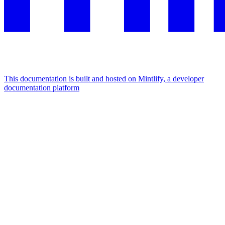
This documentation is built and hosted on Mintlify, a developer
documentation platform
Assistant
Responses
are
generated
using
AI
and
may
contain
mistakes.