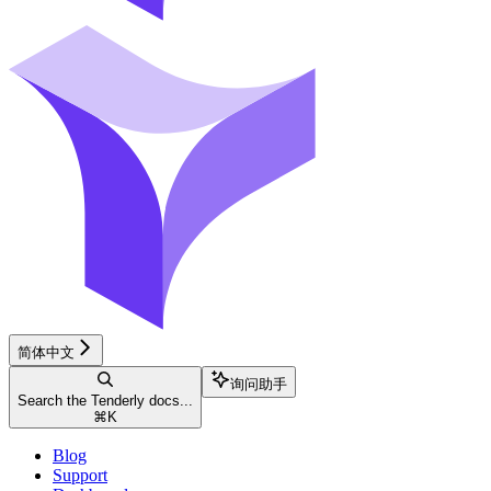
简体中文
询问助手
Search the Tenderly docs...
⌘
K
Blog
Support