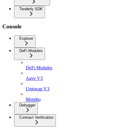
Tenderly SDK
Console
Explorer
DeFi Modules
DeFi Modules
Aave V3
Uniswap V3
Morpho
Debugger
Contract Verification