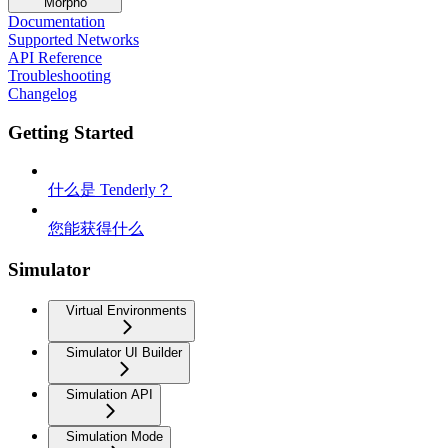
Morpho
Documentation
Supported Networks
API Reference
Troubleshooting
Changelog
Getting Started
什么是 Tenderly？
您能获得什么
Simulator
Virtual Environments
Simulator UI Builder
Simulation API
Simulation Mode