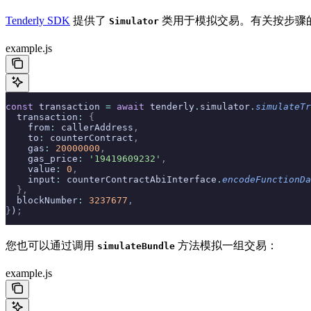
Tenderly SDK
提供了
类用于模拟交易。有关按步骤
Simulator
example.js
const
 transaction 
=
 await
 tenderly
.
simulator
.
simulateTr
  transaction
:
 {
    from
:
 callerAddress
,
    to
:
 counterContract
,
    gas
:
 20000000
,
    gas_price
:
 '19419609232'
,
    value
:
 0
,
    input
:
 counterContractAbiInterface
.
encodeFunctionDa
  },
  blockNumber
:
 3237677
,
}
)
;
您也可以通过调用
方法模拟一组交易：
simulateBundle
example.js