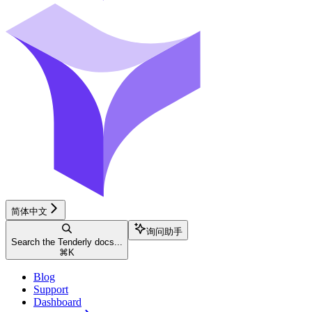
简体中文
询问助手
Search the Tenderly docs...
⌘
K
Blog
Support
Dashboard