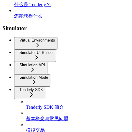
什么是 Tenderly？
您能获得什么
Simulator
Virtual Environments
Simulator UI Builder
Simulation API
Simulation Mode
Tenderly SDK
Tenderly SDK 简介
基本概念与常见问题
模拟交易