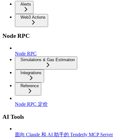
Alerts
Web3 Actions
Node RPC
Node RPC
Simulations & Gas Estimation
Integrations
Reference
Node RPC 定价
AI Tools
面向 Claude 和 AI 助手的 Tenderly MCP Server