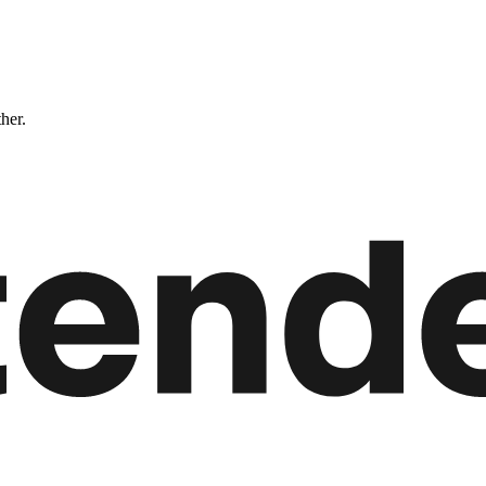
ther.