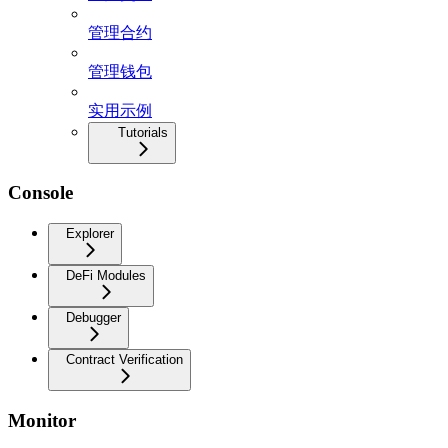
管理合约
管理钱包
实用示例
Tutorials
Console
Explorer
DeFi Modules
Debugger
Contract Verification
Monitor