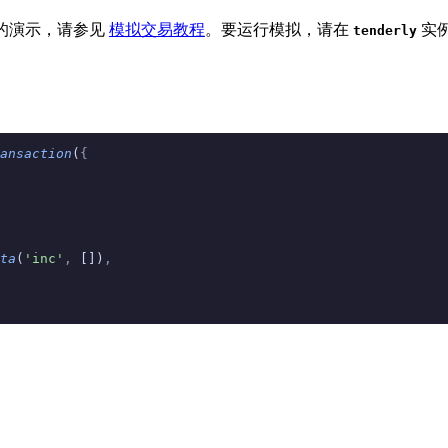
的演示，请参见
模拟交易教程
。要运行模拟，请在
实
tenderly
ansaction
(
{
ta
(
'inc'
,
 [])
,