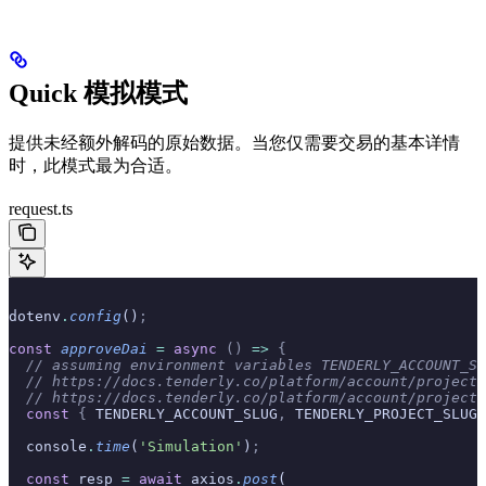
Quick 模拟模式
提供未经额外解码的原始数据。当您仅需要交易的基本详情
时，此模式最为合适。
request.ts
dotenv
.
config
()
;
const
 approveDai
 =
 async
 ()
 =>
 {
  // assuming environment variables TENDERLY_ACCOUNT_SL
  // https://docs.tenderly.co/platform/account/projects
  // https://docs.tenderly.co/platform/account/projects
  const
 {
 TENDERLY_ACCOUNT_SLUG
,
 TENDERLY_PROJECT_SLUG
,
  console
.
time
(
'Simulation'
)
;
  const
 resp 
=
 await
 axios
.
post
(