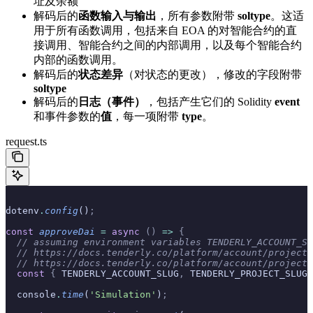
址及余额
解码后的
函数输入与输出
，所有参数附带
soltype
。这适
用于所有函数调用，包括来自 EOA 的对智能合约的直
接调用、智能合约之间的内部调用，以及每个智能合约
内部的函数调用。
解码后的
状态差异
（对状态的更改），修改的字段附带
soltype
解码后的
日志（事件）
，包括产生它们的 Solidity
event
和事件参数的
值
，每一项附带
type
。
request.ts
dotenv
.
config
()
;
const
 approveDai
 =
 async
 ()
 =>
 {
  // assuming environment variables TENDERLY_ACCOUNT_SL
  // https://docs.tenderly.co/platform/account/projects
  // https://docs.tenderly.co/platform/account/projects
  const
 {
 TENDERLY_ACCOUNT_SLUG
,
 TENDERLY_PROJECT_SLUG
,
  console
.
time
(
'Simulation'
)
;