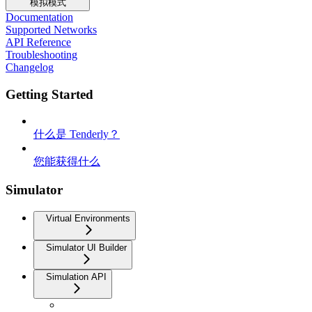
模拟模式
Documentation
Supported Networks
API Reference
Troubleshooting
Changelog
Getting Started
什么是 Tenderly？
您能获得什么
Simulator
Virtual Environments
Simulator UI Builder
Simulation API