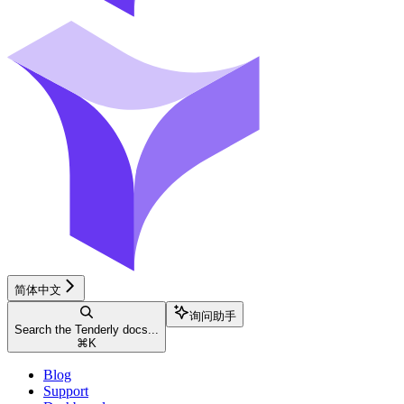
简体中文
询问助手
Search the Tenderly docs...
⌘
K
Blog
Support