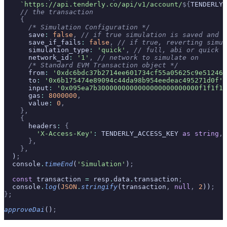
    `https://api.tenderly.co/api/v1/account/
${
TENDERLY_
    // the transaction
    {
      /* Simulation Configuration */
      save
:
 false
,
 // if true simulation is saved and s
      save_if_fails
:
 false
,
 // if true, reverting simul
      simulation_type
:
 'quick'
,
 // full, abi or quick (
      network_id
:
 '1'
,
 // network to simulate on
      /* Standard EVM Transaction object */
      from
:
 '0xdc6bdc37b2714ee601734cf55a05625c9e512461
      to
:
 '0x6b175474e89094c44da98b954eedeac495271d0f'
,
      input
:
 '0x095ea7b3000000000000000000000000f1f1f1f
      gas
:
 8000000
,
      value
:
 0
,
    },
    {
      headers
:
 {
        'X-Access-Key'
:
 TENDERLY_ACCESS_KEY 
as
 string
,
      },
    },
  )
;
  console
.
timeEnd
(
'Simulation'
)
;
  const
 transaction 
=
 resp
.
data
.
transaction
;
  console
.
log
(
JSON
.
stringify
(transaction
,
 null
,
 2
))
;
};
approveDai
()
;