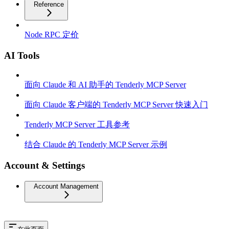
Reference
Node RPC 定价
AI Tools
面向 Claude 和 AI 助手的 Tenderly MCP Server
面向 Claude 客户端的 Tenderly MCP Server 快速入门
Tenderly MCP Server 工具参考
结合 Claude 的 Tenderly MCP Server 示例
Account & Settings
Account Management