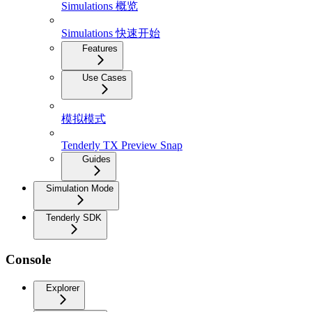
Simulations 概览
Simulations 快速开始
Features
Use Cases
模拟模式
Tenderly TX Preview Snap
Guides
Simulation Mode
Tenderly SDK
Console
Explorer