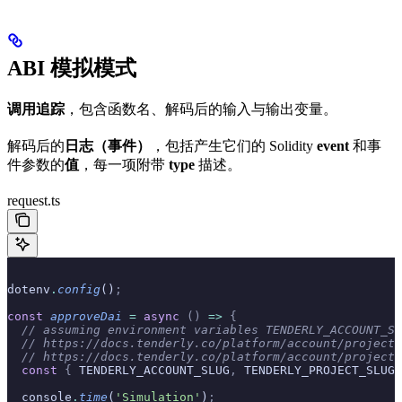
ABI 模拟模式
调用追踪
，包含函数名、解码后的输入与输出变量。
解码后的
日志（事件）
，包括产生它们的 Solidity
event
和事
件参数的
值
，每一项附带
type
描述。
request.ts
dotenv
.
config
()
;
const
 approveDai
 =
 async
 ()
 =>
 {
  // assuming environment variables TENDERLY_ACCOUNT_SL
  // https://docs.tenderly.co/platform/account/projects
  // https://docs.tenderly.co/platform/account/projects
  const
 {
 TENDERLY_ACCOUNT_SLUG
,
 TENDERLY_PROJECT_SLUG
,
  console
.
time
(
'Simulation'
)
;