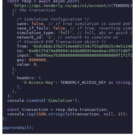
  const
 resp 
=
 await
 axios
.
post
(
    `https://api.tenderly.co/api/v1/account/
${
TENDERLY_
    // the transaction
    {
      /* Simulation Configuration */
      save
:
 false
,
 // if true simulation is saved and s
      save_if_fails
:
 false
,
 // if true, reverting simul
      simulation_type
:
 'full'
,
 // full, abi or quick (f
      network_id
:
 '1'
,
 // network to simulate on
      /* Standard EVM Transaction object */
      from
:
 '0xdc6bdc37b2714ee601734cf55a05625c9e512461
      to
:
 '0x6b175474e89094c44da98b954eedeac495271d0f'
,
      input
:
 '0x095ea7b3000000000000000000000000f1f1f1f
      gas
:
 8000000
,
      value
:
 0
,
    },
    {
      headers
:
 {
        'X-Access-Key'
:
 TENDERLY_ACCESS_KEY 
as
 string
,
      },
    },
  )
;
  console
.
timeEnd
(
'Simulation'
)
;
  const
 transaction 
=
 resp
.
data
.
transaction
;
  console
.
log
(
JSON
.
stringify
(transaction
,
 null
,
 2
))
;
};
approveDai
()
;