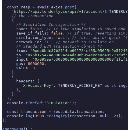
  const
 resp 
=
 await
 axios
.
post
(
    `https://api.tenderly.co/api/v1/account/
${
TENDERLY_
    // the transaction
    {
      /* Simulation Configuration */
      save
:
 false
,
 // if true simulation is saved and s
      save_if_fails
:
 false
,
 // if true, reverting simul
      simulation_type
:
 'abi'
,
 // full, abi or quick (fu
      network_id
:
 '1'
,
 // network to simulate on
      /* Standard EVM Transaction object */
      from
:
 '0xdc6bdc37b2714ee601734cf55a05625c9e512461
      to
:
 '0x6b175474e89094c44da98b954eedeac495271d0f'
,
      input
:
 '0x095ea7b3000000000000000000000000f1f1f1f
      gas
:
 8000000
,
      value
:
 0
,
    },
    {
      headers
:
 {
        'X-Access-Key'
:
 TENDERLY_ACCESS_KEY 
as
 string
,
      },
    },
  )
;
  console
.
timeEnd
(
'Simulation'
)
;
  const
 transaction 
=
 resp
.
data
.
transaction
;
  console
.
log
(
JSON
.
stringify
(transaction
,
 null
,
 2
))
;
};
approveDai
()
;