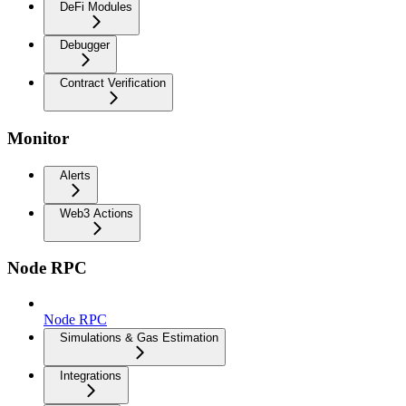
DeFi Modules
Debugger
Contract Verification
Monitor
Alerts
Web3 Actions
Node RPC
Node RPC
Simulations & Gas Estimation
Integrations