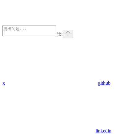
⌘
I
x
github
linkedin