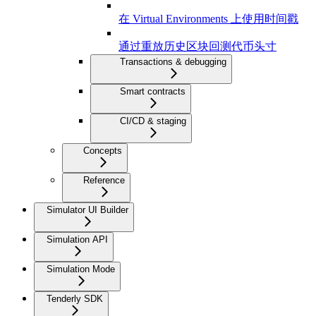
在 Virtual Environments 上使用时间戳
通过重放历史区块回测代币头寸
Transactions & debugging
Smart contracts
CI/CD & staging
Concepts
Reference
Simulator UI Builder
Simulation API
Simulation Mode
Tenderly SDK