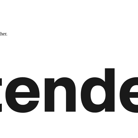
ther.