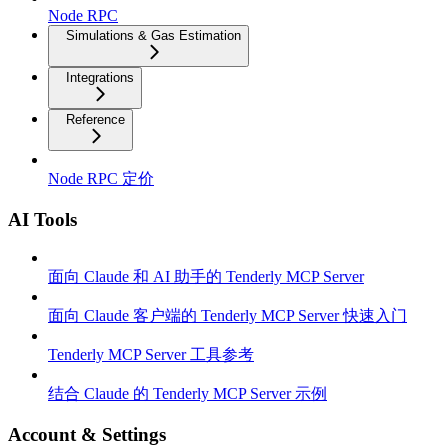
Node RPC
Simulations & Gas Estimation
Integrations
Reference
Node RPC 定价
AI Tools
面向 Claude 和 AI 助手的 Tenderly MCP Server
面向 Claude 客户端的 Tenderly MCP Server 快速入门
Tenderly MCP Server 工具参考
结合 Claude 的 Tenderly MCP Server 示例
Account & Settings