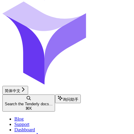
简体中文
询问助手
Search the Tenderly docs...
⌘
K
Blog
Support
Dashboard