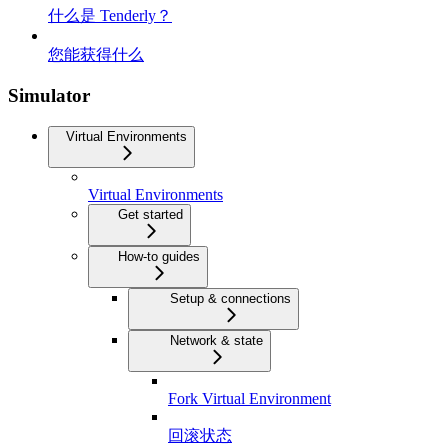
什么是 Tenderly？
您能获得什么
Simulator
Virtual Environments
Virtual Environments
Get started
How-to guides
Setup & connections
Network & state
Fork Virtual Environment
回滚状态