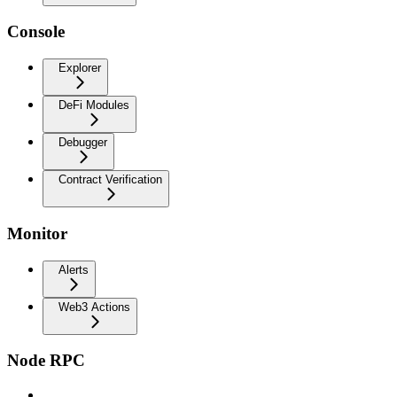
Console
Explorer
DeFi Modules
Debugger
Contract Verification
Monitor
Alerts
Web3 Actions
Node RPC