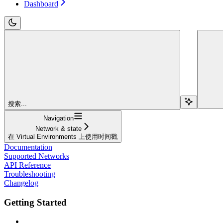
Dashboard
搜索...
Navigation
Network & state
在 Virtual Environments 上使用时间戳
Documentation
Supported Networks
API Reference
Troubleshooting
Changelog
Getting Started