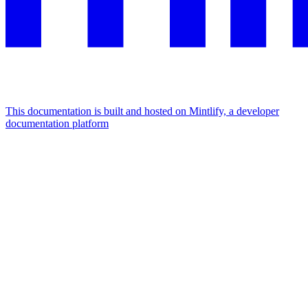
This documentation is built and hosted on Mintlify, a developer
documentation platform
Assistant
Responses
are
generated
using
AI
and
may
contain
mistakes.