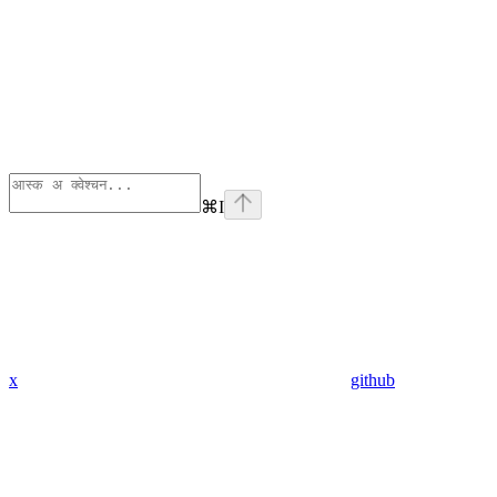
⌘
I
x
github