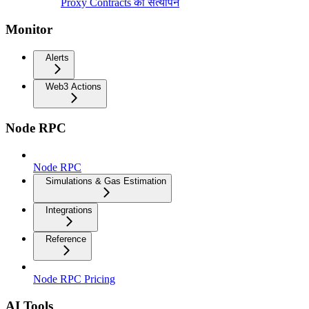
Proxy Contracts का सत्यापन
Monitor
Alerts
Web3 Actions
Node RPC
Node RPC
Simulations & Gas Estimation
Integrations
Reference
Node RPC Pricing
AI Tools