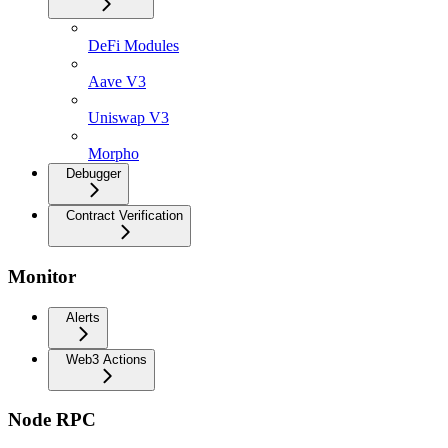
DeFi Modules
Aave V3
Uniswap V3
Morpho
Debugger
Contract Verification
Monitor
Alerts
Web3 Actions
Node RPC