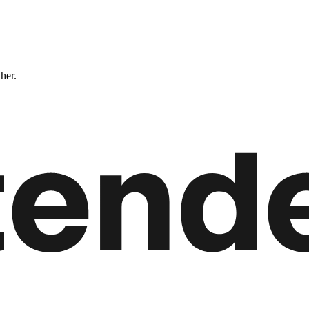
ther.