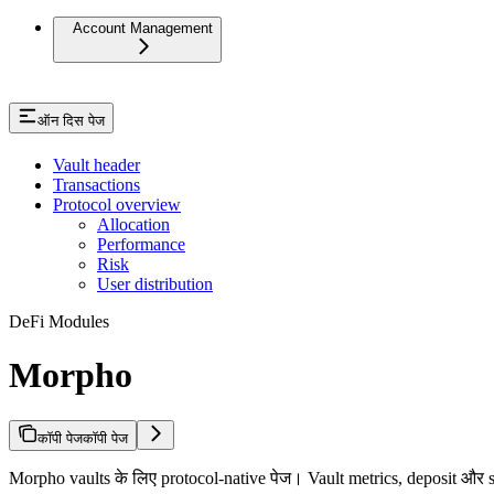
Account Management
ऑन दिस पेज
Vault header
Transactions
Protocol overview
Allocation
Performance
Risk
User distribution
DeFi Modules
Morpho
कॉपी पेज
कॉपी पेज
Morpho vaults के लिए protocol-native पेज। Vault metrics, deposit और s