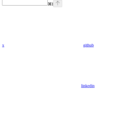
⌘
I
x
github
linkedin