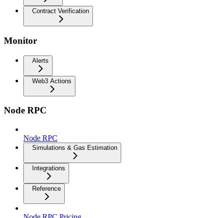
Contract Verification
Monitor
Alerts
Web3 Actions
Node RPC
Node RPC
Simulations & Gas Estimation
Integrations
Reference
Node RPC Pricing