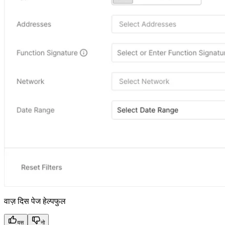
वाज़ दिस पेज हेल्पफुल
यस
नो