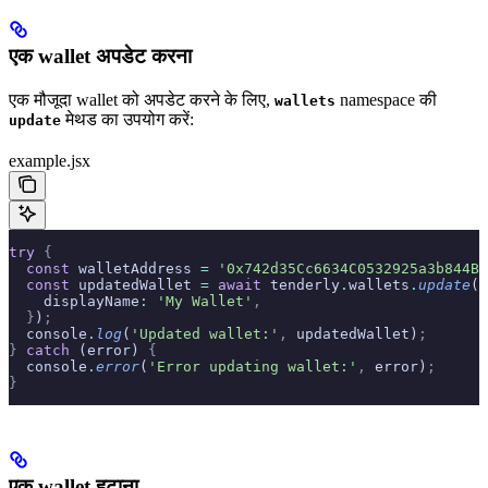
एक wallet अपडेट करना
एक मौजूदा wallet को अपडेट करने के लिए,
namespace की
wallets
मेथड का उपयोग करें:
update
example.jsx
try
 {
  const
 walletAddress 
=
 '0x742d35Cc6634C0532925a3b844Bc
  const
 updatedWallet 
=
 await
 tenderly
.
wallets
.
update
(w
    displayName
:
 'My Wallet'
,
  }
)
;
  console
.
log
(
'Updated wallet:'
,
 updatedWallet)
;
}
 catch
 (error) 
{
  console
.
error
(
'Error updating wallet:'
,
 error)
;
}
एक wallet हटाना