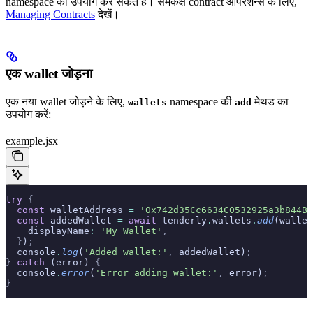
namespace का उपयोग कर सकते हैं। समकक्ष contract ऑपरेशन्स के लिए,
Managing Contracts
देखें।
एक wallet जोड़ना
एक नया wallet जोड़ने के लिए,
namespace की
मेथड का
wallets
add
उपयोग करें:
example.jsx
try
 {
  const
 walletAddress 
=
 '0x742d35Cc6634C0532925a3b844Bc
  const
 addedWallet 
=
 await
 tenderly
.
wallets
.
add
(wallet
    displayName
:
 'My Wallet'
,
  }
)
;
  console
.
log
(
'Added wallet:'
,
 addedWallet)
;
}
 catch
 (error) 
{
  console
.
error
(
'Error adding wallet:'
,
 error)
;
}