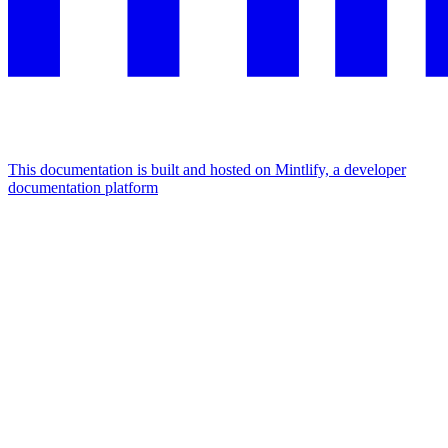
This documentation is built and hosted on Mintlify, a developer
documentation platform
Assistant
Responses
are
generated
using
AI
and
may
contain
mistakes.