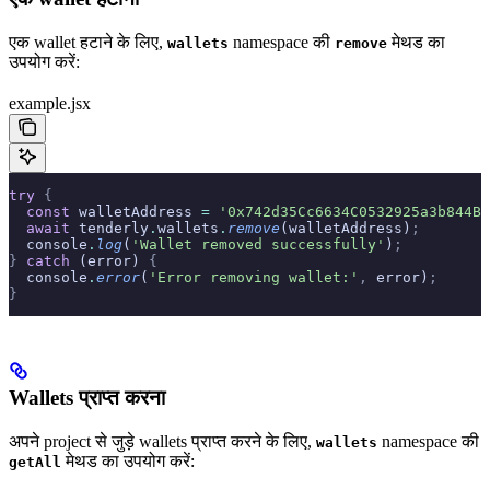
एक wallet हटाने के लिए,
namespace की
मेथड का
wallets
remove
उपयोग करें:
example.jsx
try
 {
  const
 walletAddress 
=
 '0x742d35Cc6634C0532925a3b844Bc
  await
 tenderly
.
wallets
.
remove
(walletAddress)
;
  console
.
log
(
'Wallet removed successfully'
)
;
}
 catch
 (error) 
{
  console
.
error
(
'Error removing wallet:'
,
 error)
;
}
Wallets प्राप्त करना
अपने project से जुड़े wallets प्राप्त करने के लिए,
namespace की
wallets
मेथड का उपयोग करें:
getAll