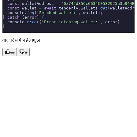
  const
 walletAddress 
=
 '0x742d35Cc6634C0532925a3b844Bc
  const
 wallet 
=
 await
 tenderly
.
wallets
.
get
(walletAddre
  console
.
log
(
'Fetched wallet:'
,
 wallet)
;
}
 catch
 (error) 
{
  console
.
error
(
'Error fetching wallet:'
,
 error)
;
}
वाज़ दिस पेज हेल्पफुल
यस
नो