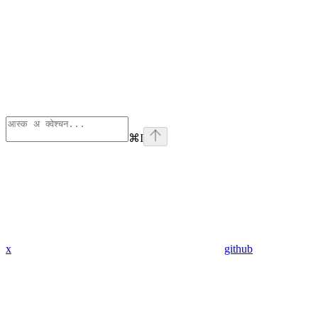
⌘
I
x
github