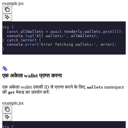
example.jsx
try
 {
  const
 allWallets 
=
 await
 tenderly
.
wallets
.
getAll
()
;
  console
.
log
(
'All wallets:'
,
 allWallets)
;
}
 catch
 (error) 
{
  console
.
error
(
'Error fetching wallets:'
,
 error)
;
}
एक अकेला wallet प्राप्त करना
एक अकेला wallet उसकी ID से प्राप्त करने के लिए,
namespace
wallets
की
मेथड का उपयोग करें:
get
example.jsx
try
 {