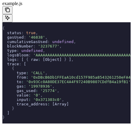
example.js
{
  status
:
 true
,
  gasUsed
:
 '46838'
,
  cumulativeGasUsed
:
 undefined
,
  blockNumber
:
 '3237677'
,
  type
:
 undefined
,
  logsBloom
:
 'AAAAAAAAAAAAAAAAAAAAAAAAAAAAAAAAAAAAAAAAA
  logs
:
 [ 
{
 raw
:
 [Object] 
}
 ]
,
  trace
:
 [
    {
      type
:
 'CALL'
,
      from
:
 '0xDBcB6Db1FFEaA10cd157F985a8543261250eFA46
      to
:
 '0x93Cc0A80DE37EC4A4F97240B9807CDdfB4a19fB1'
,
      gas
:
 '19978936'
,
      gas_used
:
 '25774'
,
      value
:
 '0'
,
      input
:
 '0x371303c0'
,
      trace_address
:
 [Array]
    }
  ]
}