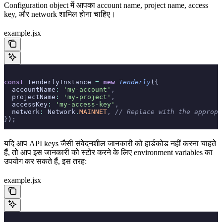
Configuration object में आपका account name, project name, access
key, और network शामिल होना चाहिए।
example.jsx
const
 tenderlyInstance 
=
 new
 Tenderly
(
{
  accountName
:
 'my-account'
,
  projectName
:
 'my-project'
,
  accessKey
:
 'my-access-key'
,
  network
:
 Network
.
MAINNET
,
 // Replace with the appropr
}
)
;
यदि आप API keys जैसी संवेदनशील जानकारी को हार्डकोड नहीं करना चाहते
हैं, तो आप इस जानकारी को स्टोर करने के लिए environment variables का
उपयोग कर सकते हैं, इस तरह:
example.jsx