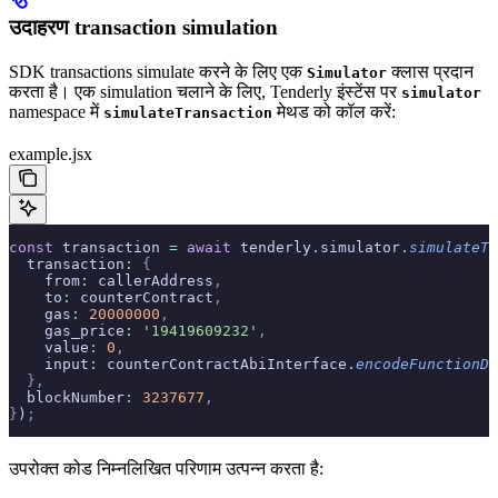
उदाहरण transaction simulation
SDK transactions simulate करने के लिए एक
क्लास प्रदान
Simulator
करता है। एक simulation चलाने के लिए, Tenderly इंस्टेंस पर
simulator
namespace में
मेथड को कॉल करें:
simulateTransaction
example.jsx
const
 transaction 
=
 await
 tenderly
.
simulator
.
simulateTr
  transaction
:
 {
    from
:
 callerAddress
,
    to
:
 counterContract
,
    gas
:
 20000000
,
    gas_price
:
 '19419609232'
,
    value
:
 0
,
    input
:
 counterContractAbiInterface
.
encodeFunctionDa
  },
  blockNumber
:
 3237677
,
}
)
;
उपरोक्त कोड निम्नलिखित परिणाम उत्पन्न करता है: