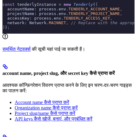
const
 tenderlyInstance 
=
 new
 Tenderly
(
{
  accountName
:
 process
.
env
.
TENDERLY_ACCOUNT_NAME
,
  projectName
:
 process
.
env
.
TENDERLY_PROJECT_NAME
,
  accessKey
:
 process
.
env
.
TENDERLY_ACCESS_KEY
,
  network
:
 Network
.
MAINNET
,
 // Replace with the appropr
}
)
;
समर्थित नेटवर्क्स
की सूची यहां पाई जा सकती है।
account name, project slug, और secret key कैसे प्राप्त करें
आवश्यक कॉन्फ़िगरेशन विवरण प्राप्त करने के लिए इन चरण-दर-चरण गाइड्स
का पालन करें:
Account name कैसे प्राप्त करें
Organization name कैसे प्राप्त करें
Project slug/name कैसे प्राप्त करें
API keys कैसे खोजें, बनाएं, और प्रबंधित करें