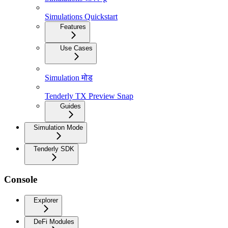
Simulations Quickstart
Features
Use Cases
Simulation मोड
Tenderly TX Preview Snap
Guides
Simulation Mode
Tenderly SDK
Console
Explorer
DeFi Modules