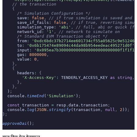
    // the transaction
    {
      /* Simulation Configuration */
      save
:
 false
,
 // if true simulation is saved and s
      save_if_fails
:
 false
,
 // if true, reverting simul
      simulation_type
:
 'abi'
,
 // full, abi or quick (fu
      network_id
:
 '1'
,
 // network to simulate on
      /* Standard EVM Transaction object */
      from
:
 '0xdc6bdc37b2714ee601734cf55a05625c9e512461
      to
:
 '0x6b175474e89094c44da98b954eedeac495271d0f'
,
      input
:
 '0x095ea7b3000000000000000000000000f1f1f1f
      gas
:
 8000000
,
      value
:
 0
,
    },
    {
      headers
:
 {
        'X-Access-Key'
:
 TENDERLY_ACCESS_KEY 
as
 string
,
      },
    },
  )
;
  console
.
timeEnd
(
'Simulation'
)
;
  const
 transaction 
=
 resp
.
data
.
transaction
;
  console
.
log
(
JSON
.
stringify
(transaction
,
 null
,
 2
))
;
};
approveDai
()
;