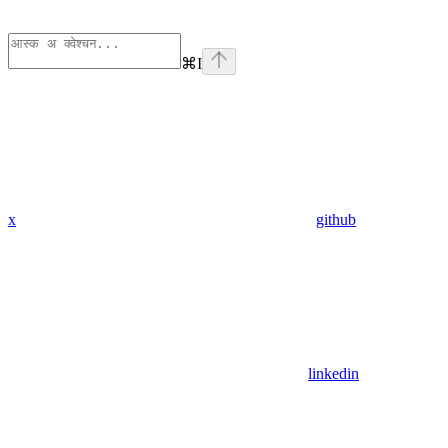
⌘
I
x
github
linkedin