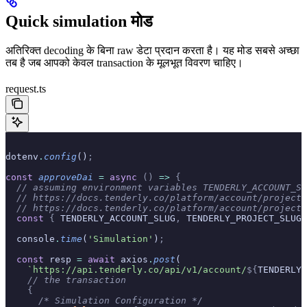
Quick simulation मोड
अतिरिक्त decoding के बिना raw डेटा प्रदान करता है। यह मोड सबसे अच्छा
तब है जब आपको केवल transaction के मूलभूत विवरण चाहिए।
request.ts
dotenv
.
config
()
;
const
 approveDai
 =
 async
 ()
 =>
 {
  // assuming environment variables TENDERLY_ACCOUNT_SL
  // https://docs.tenderly.co/platform/account/projects
  // https://docs.tenderly.co/platform/account/projects
  const
 {
 TENDERLY_ACCOUNT_SLUG
,
 TENDERLY_PROJECT_SLUG
,
  console
.
time
(
'Simulation'
)
;
  const
 resp 
=
 await
 axios
.
post
(
    `https://api.tenderly.co/api/v1/account/
${
TENDERLY_
    // the transaction
    {
      /* Simulation Configuration */