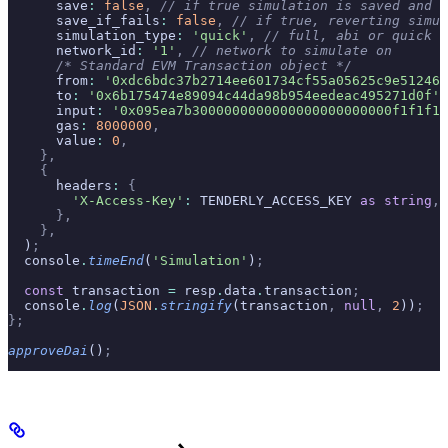
      save
:
 false
,
 // if true simulation is saved and s
      save_if_fails
:
 false
,
 // if true, reverting simul
      simulation_type
:
 'quick'
,
 // full, abi or quick (
      network_id
:
 '1'
,
 // network to simulate on
      /* Standard EVM Transaction object */
      from
:
 '0xdc6bdc37b2714ee601734cf55a05625c9e512461
      to
:
 '0x6b175474e89094c44da98b954eedeac495271d0f'
,
      input
:
 '0x095ea7b3000000000000000000000000f1f1f1f
      gas
:
 8000000
,
      value
:
 0
,
    },
    {
      headers
:
 {
        'X-Access-Key'
:
 TENDERLY_ACCESS_KEY 
as
 string
,
      },
    },
  )
;
  console
.
timeEnd
(
'Simulation'
)
;
  const
 transaction 
=
 resp
.
data
.
transaction
;
  console
.
log
(
JSON
.
stringify
(transaction
,
 null
,
 2
))
;
};
approveDai
()
;