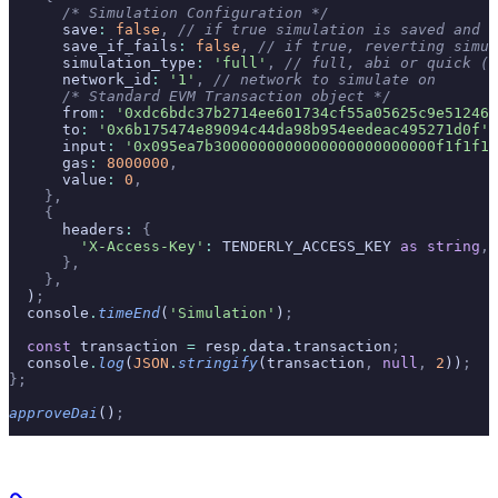
      /* Simulation Configuration */
      save
:
 false
,
 // if true simulation is saved and s
      save_if_fails
:
 false
,
 // if true, reverting simul
      simulation_type
:
 'full'
,
 // full, abi or quick (f
      network_id
:
 '1'
,
 // network to simulate on
      /* Standard EVM Transaction object */
      from
:
 '0xdc6bdc37b2714ee601734cf55a05625c9e512461
      to
:
 '0x6b175474e89094c44da98b954eedeac495271d0f'
,
      input
:
 '0x095ea7b3000000000000000000000000f1f1f1f
      gas
:
 8000000
,
      value
:
 0
,
    },
    {
      headers
:
 {
        'X-Access-Key'
:
 TENDERLY_ACCESS_KEY 
as
 string
,
      },
    },
  )
;
  console
.
timeEnd
(
'Simulation'
)
;
  const
 transaction 
=
 resp
.
data
.
transaction
;
  console
.
log
(
JSON
.
stringify
(transaction
,
 null
,
 2
))
;
};
approveDai
()
;