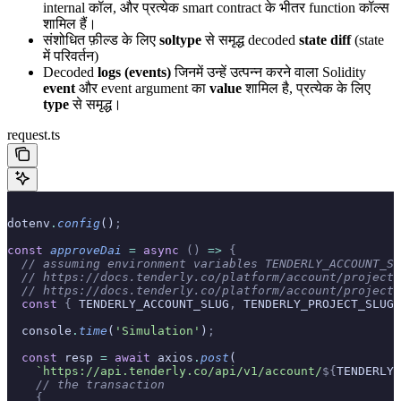
internal कॉल, और प्रत्येक smart contract के भीतर function कॉल्स
शामिल हैं।
संशोधित फ़ील्ड के लिए
soltype
से समृद्ध decoded
state diff
(state
में परिवर्तन)
Decoded
logs (events)
जिनमें उन्हें उत्पन्न करने वाला Solidity
event
और event argument का
value
शामिल है, प्रत्येक के लिए
type
से समृद्ध।
request.ts
dotenv
.
config
()
;
const
 approveDai
 =
 async
 ()
 =>
 {
  // assuming environment variables TENDERLY_ACCOUNT_SL
  // https://docs.tenderly.co/platform/account/projects
  // https://docs.tenderly.co/platform/account/projects
  const
 {
 TENDERLY_ACCOUNT_SLUG
,
 TENDERLY_PROJECT_SLUG
,
  console
.
time
(
'Simulation'
)
;
  const
 resp 
=
 await
 axios
.
post
(
    `https://api.tenderly.co/api/v1/account/
${
TENDERLY_
    // the transaction
    {