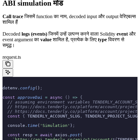
ABI simulation मोड
Call trace
जिसमें function का नाम, decoded input और output वेरिएबल्स
शामिल हैं
Decoded
logs (events)
जिनमें उन्हें उत्पन्न करने वाला Solidity
event
और
event argument का
value
शामिल है, प्रत्येक के लिए
type
विवरण से
समृद्ध।
request.ts
dotenv
.
config
()
;
const
 approveDai
 =
 async
 ()
 =>
 {
  // assuming environment variables TENDERLY_ACCOUNT_SL
  // https://docs.tenderly.co/platform/account/projects
  // https://docs.tenderly.co/platform/account/projects
  const
 {
 TENDERLY_ACCOUNT_SLUG
,
 TENDERLY_PROJECT_SLUG
,
  console
.
time
(
'Simulation'
)
;
  const
 resp 
=
 await
 axios
.
post
(
    `https://api.tenderly.co/api/v1/account/
${
TENDERLY_