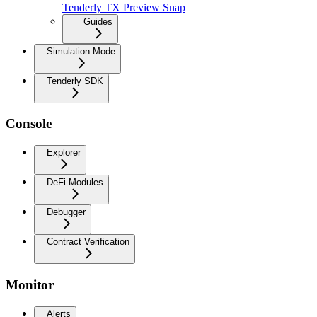
Tenderly TX Preview Snap
Guides
Simulation Mode
Tenderly SDK
Console
Explorer
DeFi Modules
Debugger
Contract Verification
Monitor
Alerts