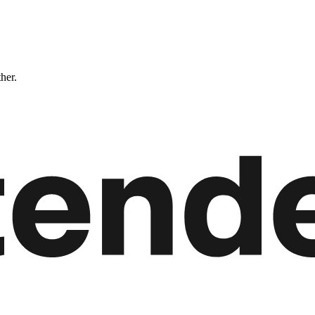
ther.