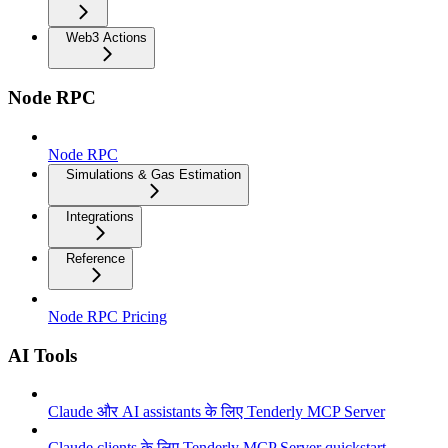
Web3 Actions
Node RPC
Node RPC
Simulations & Gas Estimation
Integrations
Reference
Node RPC Pricing
AI Tools
Claude और AI assistants के लिए Tenderly MCP Server
Claude clients के लिए Tenderly MCP Server quickstart