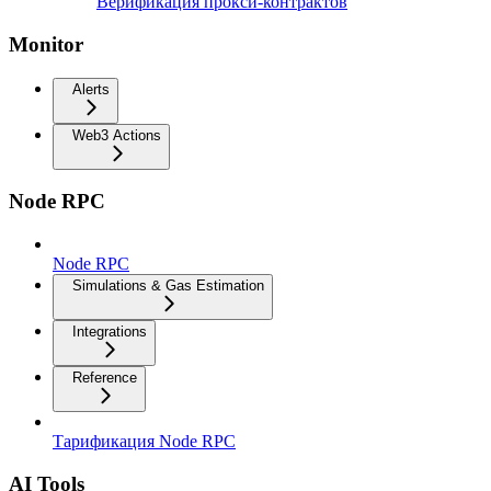
Верификация прокси-контрактов
Monitor
Alerts
Web3 Actions
Node RPC
Node RPC
Simulations & Gas Estimation
Integrations
Reference
Тарификация Node RPC
AI Tools