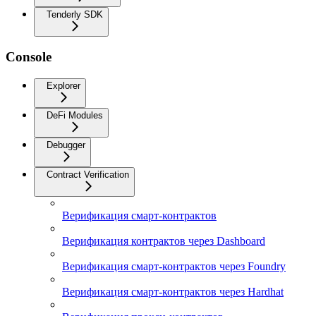
Tenderly SDK
Console
Explorer
DeFi Modules
Debugger
Contract Verification
Верификация смарт-контрактов
Верификация контрактов через Dashboard
Верификация смарт-контрактов через Foundry
Верификация смарт-контрактов через Hardhat