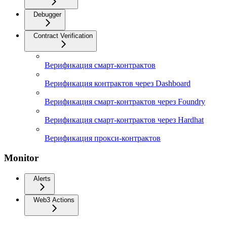
Debugger
Contract Verification
Верификация смарт-контрактов
Верификация контрактов через Dashboard
Верификация смарт-контрактов через Foundry
Верификация смарт-контрактов через Hardhat
Верификация прокси-контрактов
Monitor
Alerts
Web3 Actions