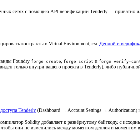
ных сетях с помощью API верификации Tenderly — приватно или п
цировать контракты в Virtual Environment, см.
Деплой и верифик
оманды Foundry
,
и
forge create
forge script
forge verify-con
иден только внутри вашего проекта в Tenderly), либо публичной 
доступа Tenderly
(Dashboard → Account Settings → Authorization
омпилятор Solidity добавляет к развёрнутому байткоду, с исход
, чтобы они не изменились между моментом деплоя и моментом 