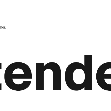
ther.