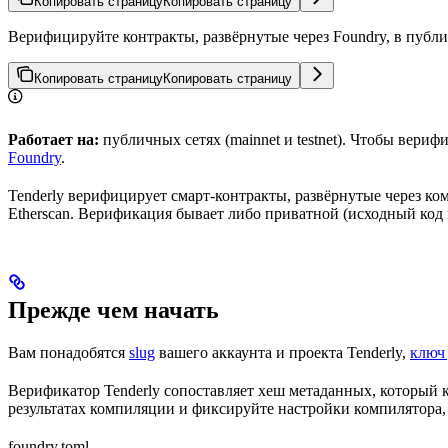
Копировать страницу
Копировать страницу
Верифицируйте контракты, развёрнутые через Foundry, в публич
Копировать страницу
Копировать страницу
Работает на:
публичных сетях (mainnet и testnet). Чтобы верифи
Foundry
.
Tenderly верифицирует смарт-контракты, развёрнутые через к
Etherscan. Верификация бывает либо приватной (исходный код в
Прежде чем начать
Вам понадобятся
slug
вашего аккаунта и проекта Tenderly,
ключ 
Верификатор Tenderly сопоставляет хеш метаданных, который к
результатах компиляции и фиксируйте настройки компилятора
foundry.toml