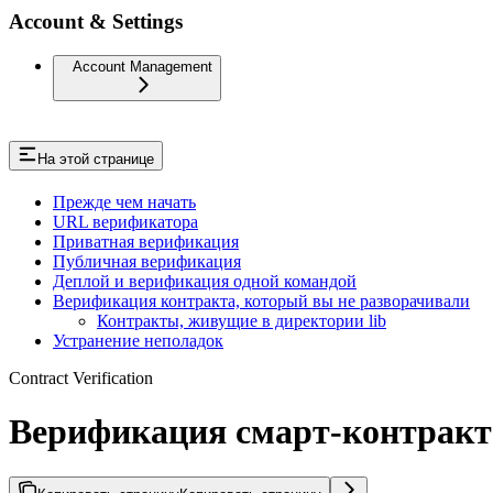
Account & Settings
Account Management
На этой странице
Прежде чем начать
URL верификатора
Приватная верификация
Публичная верификация
Деплой и верификация одной командой
Верификация контракта, который вы не разворачивали
Контракты, живущие в директории lib
Устранение неполадок
Contract Verification
Верификация смарт-контракто