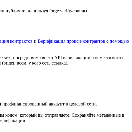
ублично, используя forge verify-contract.
ация контрактов
и
Верификация прокси-контрактов с помощью
, посредством своего API верификации, совместимого с
tract
(виден всем, у кого есть ссылка).
) и профинансированный аккаунт в целевой сети.
ным кодом, который вы отправляете. Сохраняйте метаданные в
верификации: