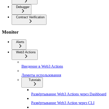
Debugger
Contract Verification
Monitor
Alerts
Web3 Actions
Введение в Web3 Actions
Лимиты использования
Tutorials
Развёртывание Web3 Actions через Dashboard
Развёртывание Web3 Action через CLI