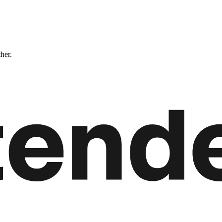
ther.