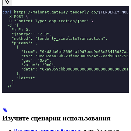
curl
 https://mainnet.gateway.tenderly.co/
$TENDERLY_NODE
  -X
 POST
 \
  -H
 "Content-Type: application/json"
 \
  -d
 '{
    "id": 0,
    "jsonrpc": "2.0",
    "method": "tenderly_simulateTransaction",
    "params": [
      {
        "from": "0xd8da6bf26964af9d7eed9e03e53415d37aa9
        "to": "0xc02aaa39b223fe8d0a0e5c4f27ead9083c756c
        "gas": "0x0",
        "value": "0x0",
        "data": "0xa9059cbb00000000000000000000000020a5
      },
      "latest"
    ]
  }'
Изучите сценарии использования
Изменения активов и балансов
: получайте точные