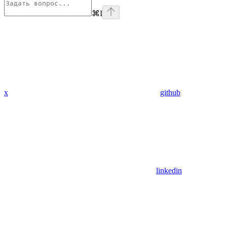
⌘
I
x
github
linkedin