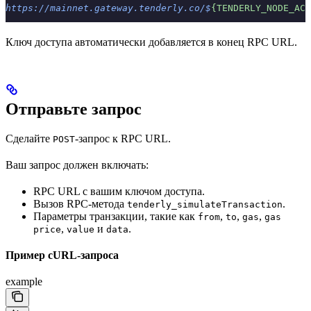
https://mainnet.gateway.tenderly.co/$
{TENDERLY_NODE_ACC
Ключ доступа автоматически добавляется в конец RPC URL.
Отправьте запрос
Сделайте
-запрос к RPC URL.
POST
Ваш запрос должен включать:
RPC URL с вашим ключом доступа.
Вызов RPC-метода
.
tenderly_simulateTransaction
Параметры транзакции, такие как
,
,
,
from
to
gas
gas
,
и
.
price
value
data
Пример cURL-запроса
example