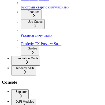
Быстрый старт с симуляциями
Features
Use Cases
Режимы симуляции
Tenderly TX Preview Snap
Guides
Simulation Mode
Tenderly SDK
Console
Explorer
DeFi Modules