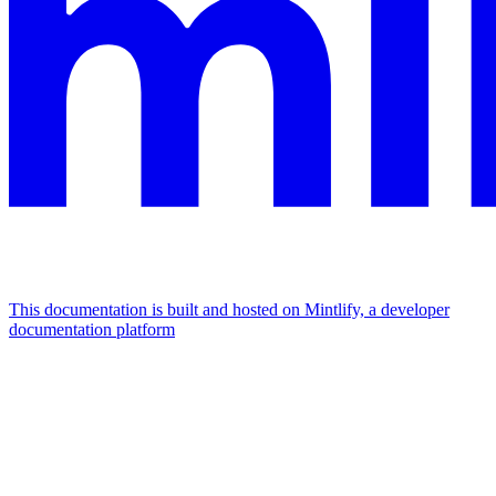
This documentation is built and hosted on Mintlify, a developer
documentation platform
Assistant
Responses
are
generated