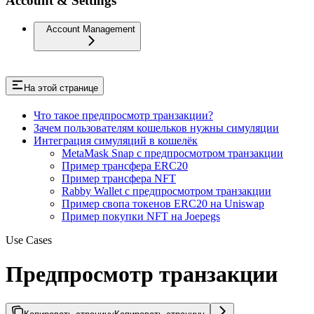
Account & Settings
Account Management
На этой странице
Что такое предпросмотр транзакции?
Зачем пользователям кошельков нужны симуляции
Интеграция симуляций в кошелёк
MetaMask Snap с предпросмотром транзакции
Пример трансфера ERC20
Пример трансфера NFT
Rabby Wallet с предпросмотром транзакции
Пример свопа токенов ERC20 на Uniswap
Пример покупки NFT на Joepegs
Use Cases
Предпросмотр транзакции