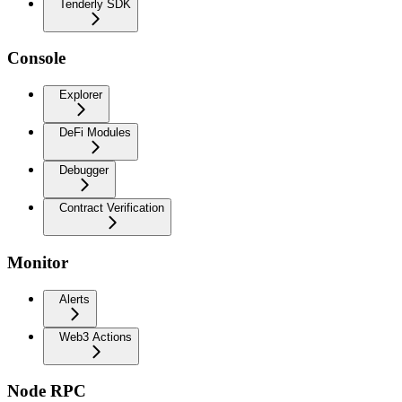
Tenderly SDK
Console
Explorer
DeFi Modules
Debugger
Contract Verification
Monitor
Alerts
Web3 Actions
Node RPC