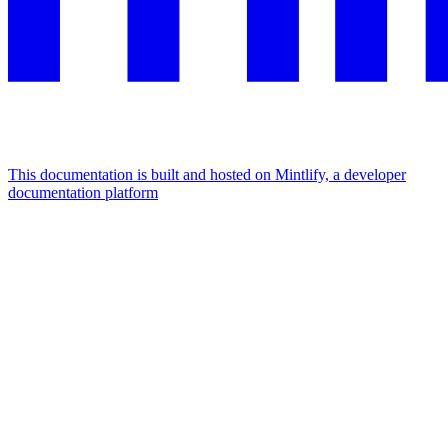
This documentation is built and hosted on Mintlify, a developer
documentation platform
Assistant
Responses
are
generated
using
AI
and
may
contain