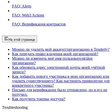
FAQ: Alerts
FAQ: Web3 Actions
FAQ: Верификация контрактов
На этой странице
Можно ли удалить мой аккаунт/организацию в Tenderly?
Как передать право владения моей организацией?
Можно ли изменить моё имя пользователя/slug
организации?
Как обновить адрес электронной почты моей учётной
записи?
Как добавить нового участника в мою организацию или
удалить существующего? Как настроить привилегии для
конкретного участника?
Письмо для верификации было отправлено, но я его не
получил.
Как получить токены доступа?
Troubleshooting