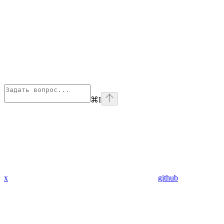
⌘
I
x
github