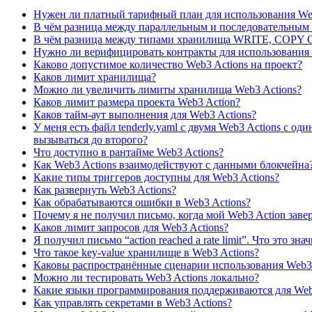
Нужен ли платный тарифный план для использования Web
В чём разница между параллельным и последовательны
В чём разница между типами хранилища WRITE, COP
Нужно ли верифицировать контракты для использования 
Каково допустимое количество Web3 Actions на проект?
Каков лимит хранилища?
Можно ли увеличить лимиты хранилища Web3 Actions?
Каков лимит размера проекта Web3 Action?
Каков тайм-аут выполнения для Web3 Actions?
У меня есть файл tenderly.yaml с двумя Web3 Actions с о
вызываться до второго?
Что доступно в рантайме Web3 Actions?
Как Web3 Actions взаимодействуют с данными блокчейна
Какие типы триггеров доступны для Web3 Actions?
Как развернуть Web3 Actions?
Как обрабатываются ошибки в Web3 Actions?
Почему я не получил письмо, когда мой Web3 Action зав
Каков лимит запросов для Web3 Actions?
Я получил письмо “action reached a rate limit”. Что это зна
Что такое key-value хранилище в Web3 Actions?
Каковы распространённые сценарии использования Web3 
Можно ли тестировать Web3 Actions локально?
Какие языки программирования поддерживаются для Web
Как управлять секретами в Web3 Actions?