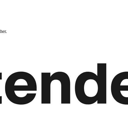
ther.