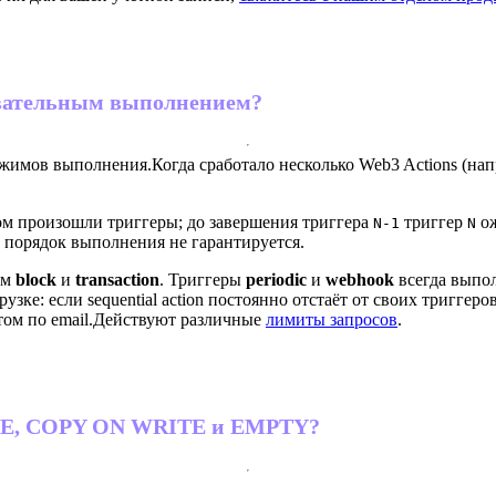
овательным выполнением?
режимов выполнения.
Когда сработало несколько Web3 Actions (нап
ром произошли триггеры; до завершения триггера
триггер
ож
N-1
N
а порядок выполнения не гарантируется.
ам
block
и
transaction
. Триггеры
periodic
и
webhook
всегда выпол
ке: если sequential action постоянно отстаёт от своих триггеро
ом по email.
Действуют различные
лимиты запросов
.
ITE, COPY ON WRITE и EMPTY?