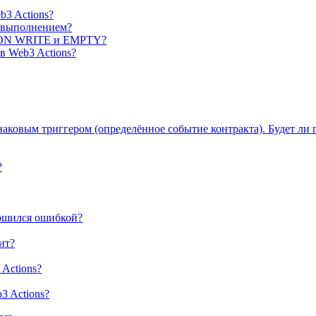
3 Actions?
м выполнением?
Y ON WRITE и EMPTY?
в Web3 Actions?
динаковым триггером (определённое событие контракта). Будет ли
?
ершился ошибкой?
чит?
Actions?
3 Actions?