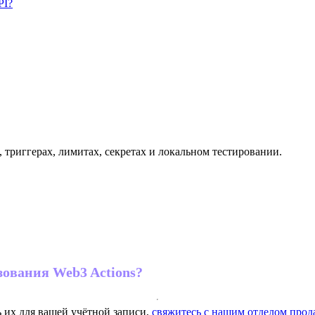
PI?
триггерах, лимитах, секретах и локальном тестировании.
ования Web3 Actions?
 их для вашей учётной записи,
свяжитесь с нашим отделом прод