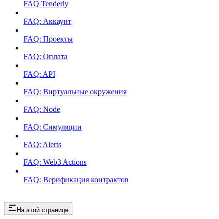
FAQ Tenderly
FAQ: Аккаунт
FAQ: Проекты
FAQ: Оплата
FAQ: API
FAQ: Виртуальные окружения
FAQ: Node
FAQ: Симуляции
FAQ: Alerts
FAQ: Web3 Actions
FAQ: Верификация контрактов
На этой странице