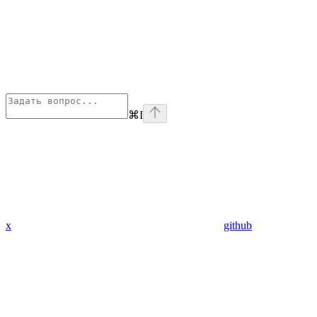
⌘
I
x
github