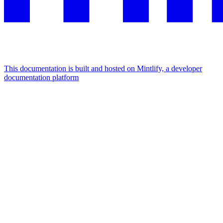
This documentation is built and hosted on Mintlify, a developer
documentation platform
Assistant
Responses
are
generated
using
AI
and
may
contain
mistakes.