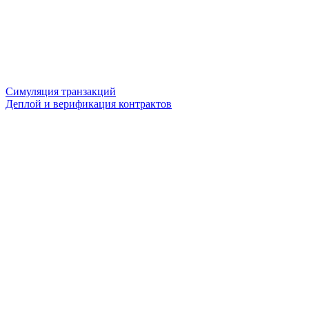
Симуляция транзакций
Деплой и верификация контрактов