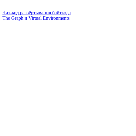
Чит-код развёртывания байткода
The Graph и Virtual Environments