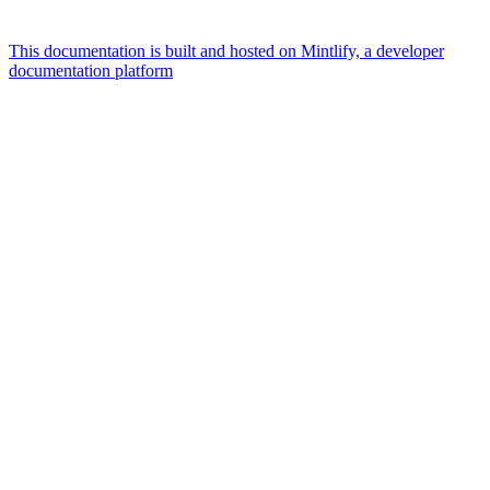
This documentation is built and hosted on Mintlify, a developer
documentation platform
Assistant
Responses
are
generated
using
AI
and
may
contain
mistakes.