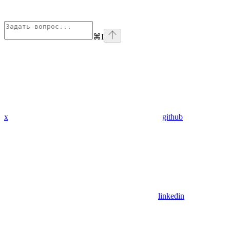
⌘
I
x
github
linkedin