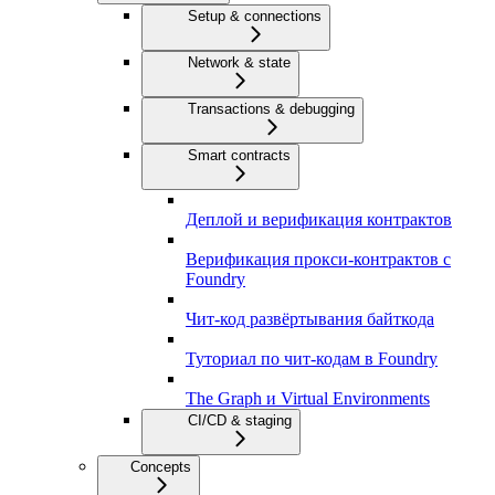
Setup & connections
Network & state
Transactions & debugging
Smart contracts
Деплой и верификация контрактов
Верификация прокси-контрактов с
Foundry
Чит-код развёртывания байткода
Туториал по чит-кодам в Foundry
The Graph и Virtual Environments
CI/CD & staging
Concepts