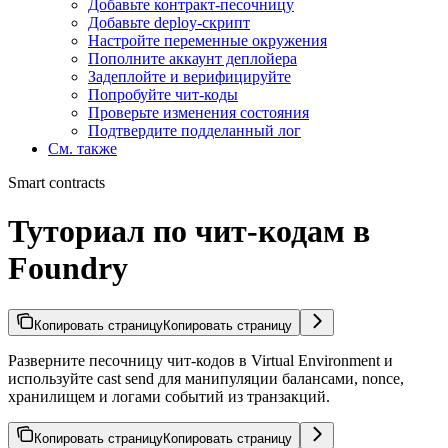
Добавьте контракт-песочницу
Добавьте deploy-скрипт
Настройте переменные окружения
Пополните аккаунт деплойера
Задеплойте и верифицируйте
Попробуйте чит-коды
Проверьте изменения состояния
Подтвердите подделанный лог
См. также
Smart contracts
Туториал по чит-кодам в
Foundry
Копировать страницу
Копировать страницу
Разверните песочницу чит-кодов в Virtual Environment и
используйте cast send для манипуляции балансами, nonce,
хранилищем и логами событий из транзакций.
Копировать страницу
Копировать страницу