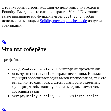
Этот туториал строит модульную песочницу чит-кодов в
Foundry. Вы деплоите один контракт в Virtual Environment, а
затем вызываете его функции через
, чтобы
cast send
использовать каждый
Solidity precompile cheatcode
изнутри
транзакций.
Что вы соберёте
Три файла:
: интерфейс прекомпайла.
src/IVnetPrecompile.sol
: контракт-песочница. Каждая
src/MyTestSetup.sol
функция оборачивает один вызов прекомпайла, так что
вы деплоите один раз, а затем вызываете отдельные
функции, чтобы манипулировать одним элементом
состояния за раз.
: деплой через
.
script/Deploy.s.sol
forge script