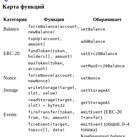
Карта функций
Категория
Функция
Оборачивает
forceBalance(account,
Balance
setBalance
newBalance)
topUp(account,
addBalance
amount)
fundToken(token,
ERC-20
setErc20Balance
holders[], amount)
maxToken(token,
setMaxErc20Balance
account)
forceNonce(account,
Nonce
setNonce
newNonce)
writeStorage(target,
Storage
setStorageAt
slot, value)
readStorage(target,
getStorageAt
slot) → bytes32
(ERC-20
fireTransfer(token,
emitEvent
Events
)
from, to, amount)
Transfer
(общий, 0–4
fireEvent(target,
emitEvent
топика)
topics[], data)
Комбинирует balance,