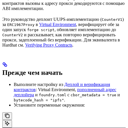
контрактов вызовы к адресу прокси декодируются с помощью
ABI имплементации.
Это руководство деплоит UUPS-имплементацию (
)
CounterV1
за
в
Virtual Environment
, верифицирует обе за
ERC1967Proxy
один запуск
, обновляет имплементацию до
forge script
и рассказывает, как повторно верифицировать
CounterV2
прокси, задеплоенный без верификации. Для эквивалента в
Hardhat см.
Verifying Proxy Contracts
.
Прежде чем начать
Выполните настройку из
Деплой и верификация
контрактов
: Virtual Environment,
пополненный адрес
деплойера
и
с
и
foundry.toml
cbor_metadata = true
.
bytecode_hash = "ipfs"
Установите переменные окружения: