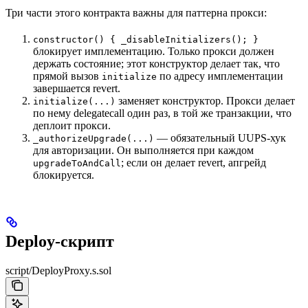
Три части этого контракта важны для паттерна прокси:
constructor() { _disableInitializers(); }
блокирует имплементацию. Только прокси должен
держать состояние; этот конструктор делает так, что
прямой вызов
по адресу имплементации
initialize
завершается revert.
заменяет конструктор. Прокси делает
initialize(...)
по нему delegatecall один раз, в той же транзакции, что
деплоит прокси.
— обязательный UUPS-хук
_authorizeUpgrade(...)
для авторизации. Он выполняется при каждом
; если он делает revert, апгрейд
upgradeToAndCall
блокируется.
Deploy-скрипт
script/DeployProxy.s.sol