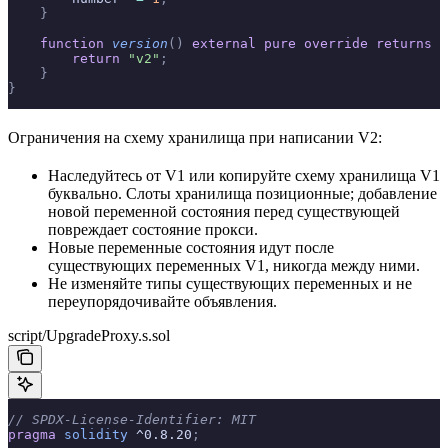
    }
    function
 version
()
 external
 pure
 override
 returns
 (
        return
 "v2"
;
    }
}
Ограничения на схему хранилища при написании V2:
Наследуйтесь от V1 или копируйте схему хранилища V1
буквально. Слоты хранилища позиционные; добавление
новой переменной состояния перед существующей
повреждает состояние прокси.
Новые переменные состояния идут после
существующих переменных V1, никогда между ними.
Не изменяйте типы существующих переменных и не
переупорядочивайте объявления.
script/UpgradeProxy.s.sol
// SPDX-License-Identifier: MIT
pragma
 solidity
 ^0.8.20
;