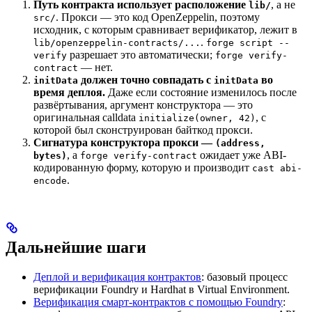
Путь контракта использует расположение
, а не
lib/
. Прокси — это код OpenZeppelin, поэтому
src/
исходник, с которым сравнивает верификатор, лежит в
.
lib/openzeppelin-contracts/...
forge script --
разрешает это автоматически;
verify
forge verify-
— нет.
contract
должен точно совпадать с
во
initData
initData
время деплоя.
Даже если состояние изменилось после
развёртывания, аргумент конструктора — это
оригинальная calldata
, с
initialize(owner, 42)
которой был сконструирован байткод прокси.
Сигнатура конструктора прокси —
(address,
, а
ожидает уже ABI-
bytes)
forge verify-contract
кодированную форму, которую и производит
cast abi-
.
encode
Дальнейшие шаги
Деплой и верификация контрактов
: базовый процесс
верификации Foundry и Hardhat в Virtual Environment.
Верификация смарт-контрактов с помощью Foundry
: