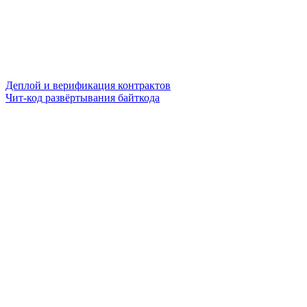
Деплой и верификация контрактов
Чит-код развёртывания байткода