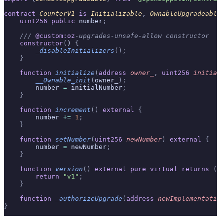
contract
 CounterV1
 is
 Initializable
, 
OwnableUpgradeable
    uint256
 public
 number
;
    /// 
@custom:oz
-upgrades-unsafe-allow constructor
    constructor
(
) 
{
        _disableInitializers
();
    }
    function
 initialize
(
address
 owner_
,
 uint256
 initial
        __Ownable_init
(
owner_
);
        number 
=
 initialNumber
;
    }
    function
 increment
()
 external
 {
        number 
+=
 1
;
    }
    function
 setNumber
(
uint256
 newNumber
)
 external
 {
        number 
=
 newNumber
;
    }
    function
 version
()
 external
 pure
 virtual
 returns
 (
s
        return
 "v1"
;
    }
    function
 _authorizeUpgrade
(
address
 newImplementatio
}