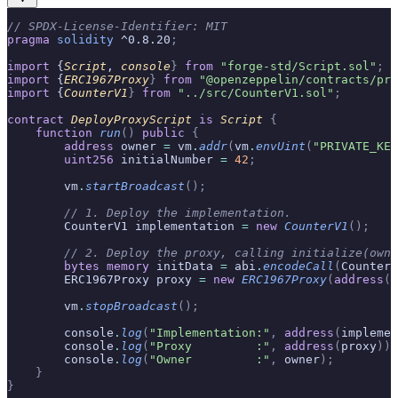
// SPDX-License-Identifier: MIT
pragma
 solidity
 ^0.8.20
;
import
 {
Script
, 
console
}
 from
 "forge-std/Script.sol"
;
import
 {
ERC1967Proxy
}
 from
 "@openzeppelin/contracts/pro
import
 {
CounterV1
}
 from
 "../src/CounterV1.sol"
;
contract
 DeployProxyScript
 is
 Script
 {
    function
 run
()
 public
 {
        address
 owner 
=
 vm
.
addr
(
vm
.
envUint
(
"PRIVATE_KEY
        uint256
 initialNumber 
=
 42
;
        vm
.
startBroadcast
();
        // 1. Deploy the implementation.
        CounterV1 implementation 
=
 new
 CounterV1
();
        // 2. Deploy the proxy, calling initialize(owne
        bytes
 memory
 initData 
=
 abi
.
encodeCall
(
CounterV
        ERC1967Proxy proxy 
=
 new
 ERC1967Proxy
(
address
(
i
        vm
.
stopBroadcast
();
        console
.
log
(
"Implementation:"
,
 address
(
implemen
        console
.
log
(
"Proxy         :"
,
 address
(
proxy
));
        console
.
log
(
"Owner         :"
,
 owner
);
    }
}