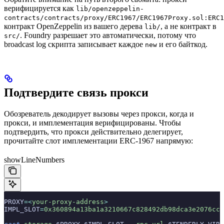
верифицируется как
lib/openzeppelin-
contracts/contracts/proxy/ERC1967/ERC1967Proxy.sol:ERC1
контракт OpenZeppelin из вашего дерева
, а не контракт в
lib/
. Foundry разрешает это автоматически, потому что
src/
broadcast log скрипта записывает каждое
и его байткод.
new
Подтвердите связь прокси
Обозреватель декодирует вызовы через прокси, когда и
прокси, и имплементация верифицированы. Чтобы
подтвердить, что прокси действительно делегирует,
прочитайте слот имплементации ERC-1967 напрямую:
showLineNumbers
PROXY
=<
your-proxy-address
>
IMPL_SLOT
=
0x360894a13ba1a3210667c828492db98dca3e2076cc3