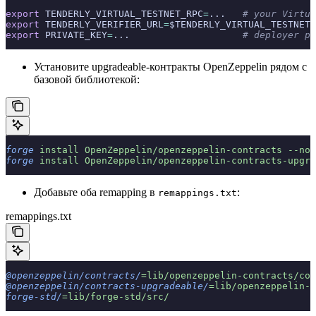
export
 TENDERLY_VIRTUAL_TESTNET_RPC
=
...   
# your Virtua
export
 TENDERLY_VERIFIER_URL
=
$TENDERLY_VIRTUAL_TESTNET_
export
 PRIVATE_KEY
=
...                    
# deployer pr
Установите upgradeable-контракты OpenZeppelin рядом с
базовой библиотекой:
forge
 install
 OpenZeppelin/openzeppelin-contracts
 --no-
forge
 install
 OpenZeppelin/openzeppelin-contracts-upgra
Добавьте оба remapping в
:
remappings.txt
remappings.txt
@openzeppelin/contracts/
=lib/openzeppelin-contracts/con
@openzeppelin/contracts-upgradeable/
=lib/openzeppelin-c
forge-std/
=lib/forge-std/src/