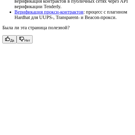
верификация контрактов в публичных сетях через API
верификации Tenderly.
Верификация прокси-контрактов
: процесс с плагином
Hardhat для UUPS-, Transparent- и Beacon-прокси.
Была ли эта страница полезной?
Да
Нет