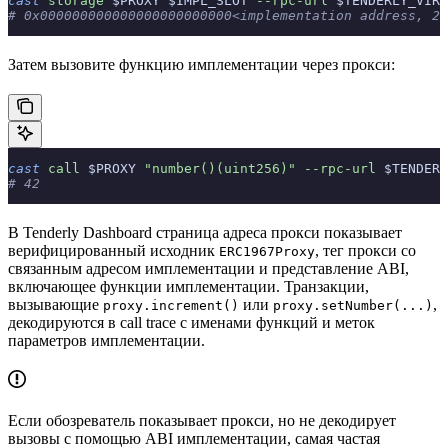
cast
 storage
 $PROXY $IMPL_SLOT 
--rpc-url
 $TENDERLY_VIRT
# 0x000000000000000000000000<implementation address, 20
Затем вызовите функцию имплементации через прокси:
cast
 call
 $PROXY 
"number()(uint256)"
 --rpc-url
 $TENDERL
# 42
В Tenderly Dashboard страница адреса прокси показывает
верифицированный исходник
, тег прокси со
ERC1967Proxy
связанным адресом имплементации и представление ABI,
включающее функции имплементации. Транзакции,
вызывающие
или
,
proxy.increment()
proxy.setNumber(...)
декодируются в call trace с именами функций и меток
параметров имплементации.
Если обозреватель показывает прокси, но не декодирует
вызовы с помощью ABI имплементации, самая частая