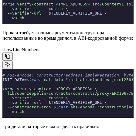
forge
 verify-contract
 <
IMPL_ADDRES
S
>
 src/CounterV1.sol:
  --verifier
       custom
 \
  --verifier-url
   $TENDERLY_VERIFIER_URL 
\
  --watch
Прокси требует точные аргументы конструктора,
использованные во время деплоя, в ABI-кодированной форме:
showLineNumbers
# ABI-encode: constructor(address implementation, bytes
INIT_DATA
=
$(
cast
 calldata
 "initialize(address,uint256)"
forge
 verify-contract
 <
PROXY_ADDRES
S
>
 \
  lib/openzeppelin-contracts/contracts/proxy/ERC1967/ER
  --verifier
       custom
 \
  --verifier-url
   $TENDERLY_VERIFIER_URL 
\
  --constructor-args
 $(
cast
 abi-encode
 "constructor(add
  --watch
Три детали, которые важно сделать правильно: