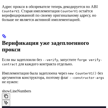
Адрес прокси в обозревателе теперь декодируется по ABI
. Старая имплементация
остаётся
CounterV2
CounterV1
верифицированной по своему оригинальному адресу, но
больше не является активной имплементацией.
Верификация уже задеплоенного
прокси
Если вы задеплоили без
, запустите
--verify
forge verify-
для каждого контракта отдельно.
contract
Имплементация была задеплоена через
без
new CounterV1()
аргументов конструктора, поэтому флаг
--constructor-args
не нужен:
showLineNumbers