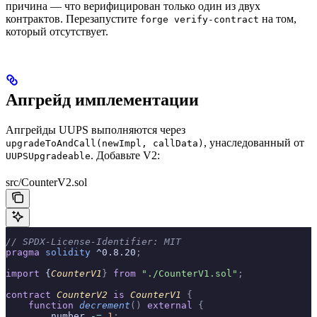
причина — что верифицирован только один из двух
контрактов. Перезапустите
на том,
forge verify-contract
который отсутствует.
Апгрейд имплементации
Апгрейды UUPS выполняются через
, унаследованный от
upgradeToAndCall(newImpl, callData)
. Добавьте V2:
UUPSUpgradeable
src/CounterV2.sol
// SPDX-License-Identifier: MIT
pragma
 solidity
 ^0.8.20
;
import
 {
CounterV1
}
 from
 "./CounterV1.sol"
;
contract
 CounterV2
 is
 CounterV1
 {
    function
 decrement
()
 external
 {
        number 
-=
 1
;