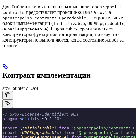
Две библиотеки выполняют разные роли:
openzeppelin-
предоставляет прокси (
), а
contracts
ERC1967Proxy
— строительные
openzeppelin-contracts-upgradeable
блоки имплементации (
,
,
Initializable
UUPSUpgradeable
). Upgradeable-версии заменяют
OwnableUpgradeable
конструкторы функциями инициализации, потому что
конструкторы не выполняются, когда состояние живёт за
прокси.
Контракт имплементации
src/CounterV1.sol
// SPDX-License-Identifier: MIT
pragma
 solidity
 ^0.8.20
;
import
 {
Initializable
}
 from
 "@openzeppelin/contracts-up
import
 {
UUPSUpgradeable
}
 from
 "@openzeppelin/contracts-
import
 {
OwnableUpgradeable
}
 from
 "@openzeppelin/contrac