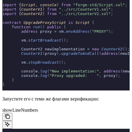
import
 {
Script
, 
console
}
 from
 "forge-std/Script.sol"
;
import
 {
CounterV1
}
 from
 "../src/CounterV1.sol"
;
import
 {
CounterV2
}
 from
 "../src/CounterV2.sol"
;
contract
 UpgradeProxyScript
 is
 Script
 {
    function
 run
()
 public
 {
        address
 proxy 
=
 vm
.
envAddress
(
"PROXY"
);
        vm
.
startBroadcast
();
        CounterV2 newImplementation 
=
 new
 CounterV2
();
        CounterV1
(
proxy
)
.
upgradeToAndCall
(
address
(
newIm
        vm
.
stopBroadcast
();
        console
.
log
(
"New implementation:"
,
 address
(
newI
        console
.
log
(
"Proxy upgraded:    "
,
 proxy
);
    }
}
Запустите его с теми же флагами верификации:
showLineNumbers