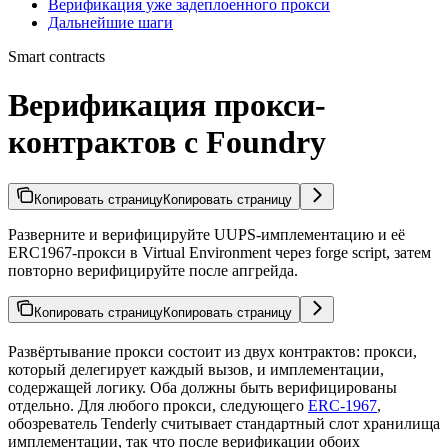
Верификация уже задеплоенного прокси
Дальнейшие шаги
Smart contracts
Верификация прокси-
контрактов с Foundry
Копировать страницу
Копировать страницу
Разверните и верифицируйте UUPS-имплементацию и её
ERC1967-прокси в Virtual Environment через forge script, затем
повторно верифицируйте после апгрейда.
Копировать страницу
Копировать страницу
Развёртывание прокси состоит из двух контрактов: прокси,
который делегирует каждый вызов, и имплементации,
содержащей логику. Оба должны быть верифицированы
отдельно. Для любого прокси, следующего
ERC-1967
,
обозреватель Tenderly считывает стандартный слот хранилища
имплементации, так что после верификации обоих