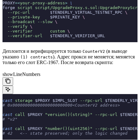
PROXY
=<
your-proxy-address
>
 \
forge 
script
 script/UpgradeProxy.s.sol:UpgradeProxyScri
  --rpc-url
        $TENDERLY_VIRTUAL_TESTNET_RPC 
\
  --private-key
    $PRIVATE_KEY 
\
  --broadcast
 --slow
 \
  --verify
 \
  --verifier
       custom
 \
  --verifier-url
   $TENDERLY_VERIFIER_URL
Деплоится и верифицируется только
(в выводе
CounterV2
указано
). Адрес прокси не меняется; меняется
(1) contracts
только его слот ERC-1967. После возврата скрипта:
showLineNumbers
cast
 storage
 $PROXY $IMPL_SLOT 
--rpc-url
 $TENDERLY_VIRT
# 0x000000000000000000000000<CounterV2 address>
cast
 call
 $PROXY 
"version()(string)"
 --rpc-url
 $TENDERL
# "v2"
cast
 call
 $PROXY 
"number()(uint256)"
 --rpc-url
 $TENDERL
# 42   <-- state preserved; only the logic changed