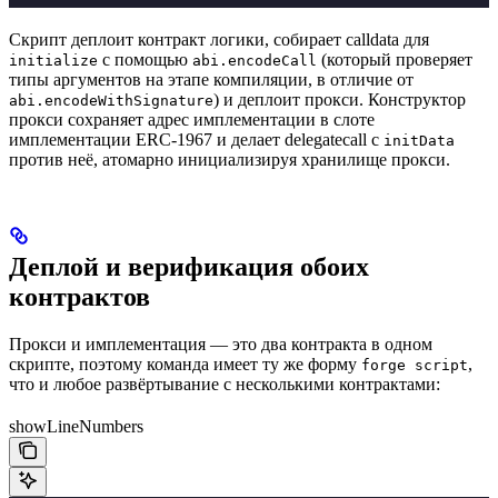
Скрипт деплоит контракт логики, собирает calldata для
с помощью
(который проверяет
initialize
abi.encodeCall
типы аргументов на этапе компиляции, в отличие от
) и деплоит прокси. Конструктор
abi.encodeWithSignature
прокси сохраняет адрес имплементации в слоте
имплементации ERC-1967 и делает delegatecall с
initData
против неё, атомарно инициализируя хранилище прокси.
Деплой и верификация обоих
контрактов
Прокси и имплементация — это два контракта в одном
скрипте, поэтому команда имеет ту же форму
,
forge script
что и любое развёртывание с несколькими контрактами:
showLineNumbers