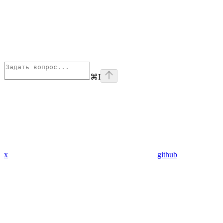
⌘
I
x
github