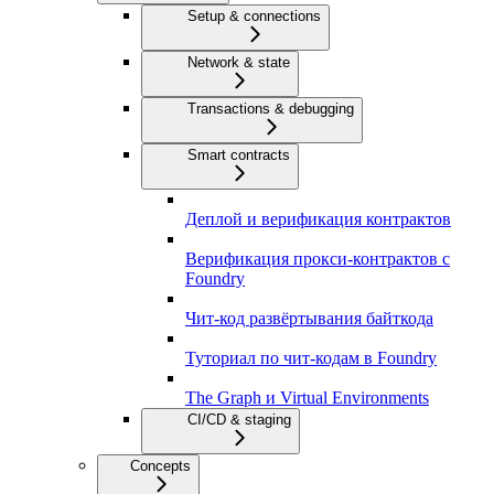
Setup & connections
Network & state
Transactions & debugging
Smart contracts
Деплой и верификация контрактов
Верификация прокси-контрактов с
Foundry
Чит-код развёртывания байткода
Туториал по чит-кодам в Foundry
The Graph и Virtual Environments
CI/CD & staging
Concepts