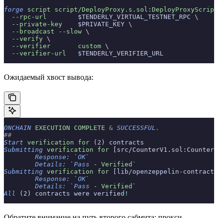
forge
 script
 script/DeployProxy.s.sol:DeployProxyScript
  --rpc-url
        $TENDERLY_VIRTUAL_TESTNET_RPC 
\
  --private-key
    $PRIVATE_KEY 
\
  --broadcast
 --slow
 \
  --verify
 \
  --verifier
       custom
 \
  --verifier-url
   $TENDERLY_VERIFIER_URL
Ожидаемый хвост вывода:
ONCHAIN
 EXECUTION
 COMPLETE
 &
 SUCCESSFUL.
##
Start
 verification
 for
 (2) contracts
Submitting
 verification
 for
 [src/CounterV1.sol:CounterV
	Response:
 `
OK
`
	Details:
 `
Pass
 - Verified
`
Submitting
 verification
 for
 [lib/openzeppelin-contracts
	Response:
 `
OK
`
	Details:
 `
Pass
 - Verified
`
All
 (2) contracts were verified
!
Обратите внимание на путь второго сабмита: прокси