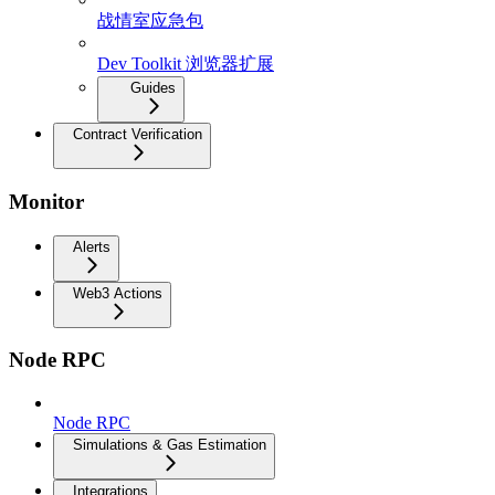
战情室应急包
Dev Toolkit 浏览器扩展
Guides
Contract Verification
Monitor
Alerts
Web3 Actions
Node RPC
Node RPC
Simulations & Gas Estimation
Integrations