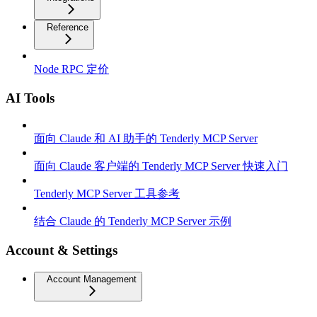
Reference
Node RPC 定价
AI Tools
面向 Claude 和 AI 助手的 Tenderly MCP Server
面向 Claude 客户端的 Tenderly MCP Server 快速入门
Tenderly MCP Server 工具参考
结合 Claude 的 Tenderly MCP Server 示例
Account & Settings
Account Management