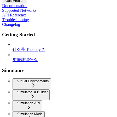
Gas Profiler
Documentation
Supported Networks
API Reference
Troubleshooting
Changelog
Getting Started
什么是 Tenderly？
您能获得什么
Simulator
Virtual Environments
Simulator UI Builder
Simulation API
Simulation Mode