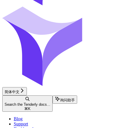
简体中文
询问助手
Search the Tenderly docs...
⌘
K
Blog
Support