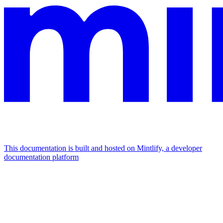
This documentation is built and hosted on Mintlify, a developer
documentation platform
Assistant
Responses
are