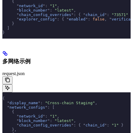
    {
      "
network_id
"
:
 "1"
,
      "
block_number
"
:
 "latest"
,
      "
chain_config_overrides
"
:
 {
 "
chain_id
"
:
 "73571"
 }
      "
explorer_config
"
:
 {
 "
enabled
"
:
 false
,
 "
verificat
    }
  ]
}
多网络示例
request.json
{
  "
display_name
"
:
 "Cross-chain Staging"
,
  "
network_configs
"
:
 [
    {
      "
network_id
"
:
 "1"
,
      "
block_number
"
:
 "latest"
,
      "
chain_config_overrides
"
:
 {
 "
chain_id
"
:
 "1"
 }
    },