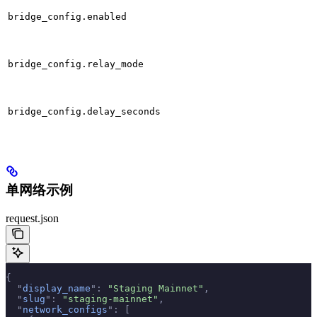
bridge_config.enabled
bridge_config.relay_mode
bridge_config.delay_seconds
单网络示例
request.json
{
  "
display_name
"
:
 "Staging Mainnet"
,
  "
slug
"
:
 "staging-mainnet"
,
  "
network_configs
"
:
 [