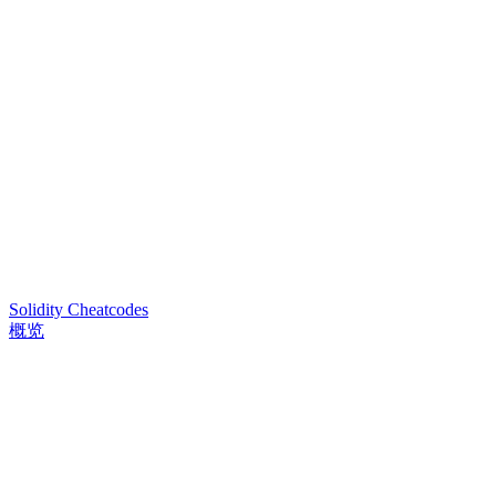
Solidity Cheatcodes
概览