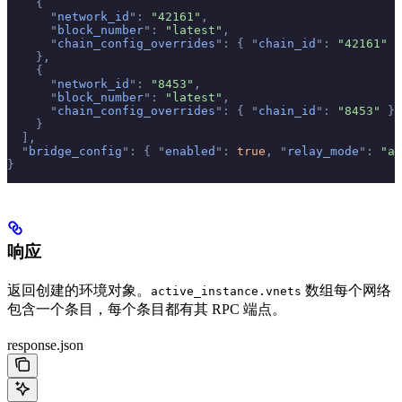
    {
      "
network_id
"
:
 "42161"
,
      "
block_number
"
:
 "latest"
,
      "
chain_config_overrides
"
:
 {
 "
chain_id
"
:
 "42161"
 }
    },
    {
      "
network_id
"
:
 "8453"
,
      "
block_number
"
:
 "latest"
,
      "
chain_config_overrides
"
:
 {
 "
chain_id
"
:
 "8453"
 }
    }
  ],
  "
bridge_config
"
:
 {
 "
enabled
"
:
 true
,
 "
relay_mode
"
:
 "au
}
响应
返回创建的环境对象。
数组每个网络
active_instance.vnets
包含一个条目，每个条目都有其 RPC 端点。
response.json