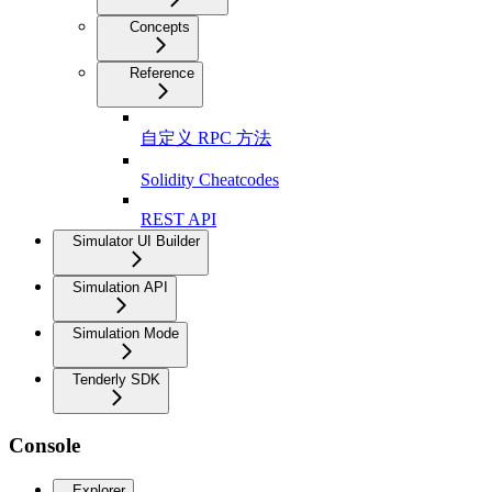
Concepts
Reference
自定义 RPC 方法
Solidity Cheatcodes
REST API
Simulator UI Builder
Simulation API
Simulation Mode
Tenderly SDK
Console
Explorer