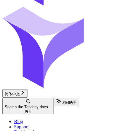
简体中文
询问助手
Search the Tenderly docs...
⌘
K
Blog
Support