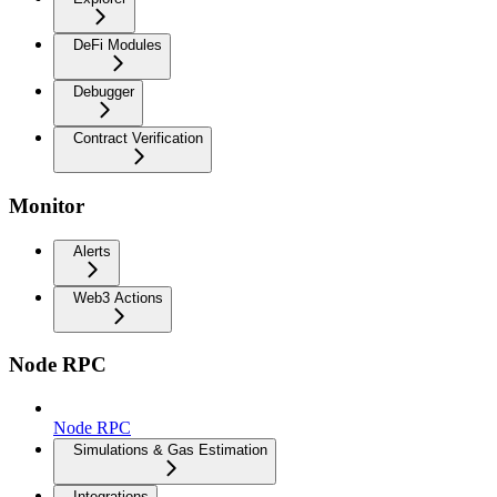
DeFi Modules
Debugger
Contract Verification
Monitor
Alerts
Web3 Actions
Node RPC
Node RPC
Simulations & Gas Estimation
Integrations