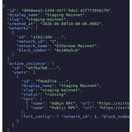
{
  "
id
"
:
 "d998eea3-139d-4477-9de2-42f7739362f0"
,
  "
display_name
"
:
 "Staging Mainnet"
,
  "
slug
"
:
 "staging-mainnet"
,
  "
created_at
"
:
 "2026-06-08T10:00:00.000Z"
,
  "
networks
"
:
 [
    {
      "
id
"
:
 "a1b2c3d4-..."
,
      "
network_id
"
:
 "1"
,
      "
network_name
"
:
 "Ethereum Mainnet"
,
      "
block_number
"
:
 "0x168a5c6"
    }
  ],
  "
active_instance
"
:
 {
    "
id
"
:
 "e5f6a7b8-..."
,
    "
vnets
"
:
 [
      {
        "
id
"
:
 "f9e8d7c6-..."
,
        "
display_name
"
:
 "Staging Mainnet"
,
        "
slug
"
:
 "staging-mainnet"
,
        "
status
"
:
 "running"
,
        "
rpcs
"
:
 [
          {
 "
name
"
:
 "Admin RPC"
,
 "
url
"
:
 "https://virtua
          {
 "
name
"
:
 "Public RPC"
,
 "
url
"
:
 "https://virtu
        ],
        "
fork_config
"
:
 {
 "
network_id
"
:
 1
,
 "
block_number
      }
    ]
  }