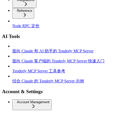
Reference
Node RPC 定价
AI Tools
面向 Claude 和 AI 助手的 Tenderly MCP Server
面向 Claude 客户端的 Tenderly MCP Server 快速入门
Tenderly MCP Server 工具参考
结合 Claude 的 Tenderly MCP Server 示例
Account & Settings
Account Management