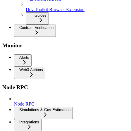
Dev Toolkit Browser Extension
Guides
Contract Verification
Monitor
Alerts
Web3 Actions
Node RPC
Node RPC
Simulations & Gas Estimation
Integrations