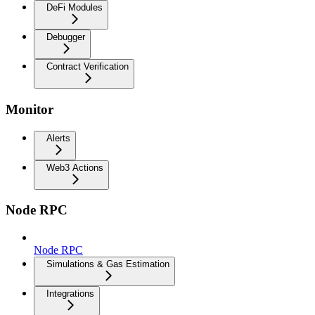
DeFi Modules
Debugger
Contract Verification
Monitor
Alerts
Web3 Actions
Node RPC
Node RPC
Simulations & Gas Estimation
Integrations