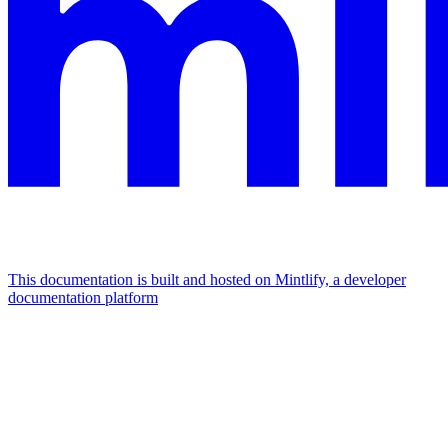
This documentation is built and hosted on Mintlify, a developer
documentation platform
Assistant
Responses
are
generated