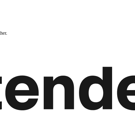
ther.