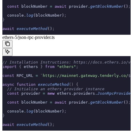
  const
 blockNumber 
=
 await
 provider
.
getBlockNumber
()
;
  console
.
log
(blockNumber)
;
}
await
 executeMethod
()
;
ethers-5/json-rpc-provider.ts
// Installation Instructions: https://docs.ethers.io/v5
import
 {
 ethers 
}
 from
 "ethers"
;
const
 RPC_URL 
=
 `https://mainnet.gateway.tenderly.co/
${
async
 function
 executeMethod
()
 {
  // Initialize an ethers provider instance
  const
 provider 
=
 new
 ethers
.
providers
.
JsonRpcProvider
  const
 blockNumber 
=
 await
 provider
.
getBlockNumber
()
;
  console
.
log
(blockNumber)
;
}
await
 executeMethod
()
;