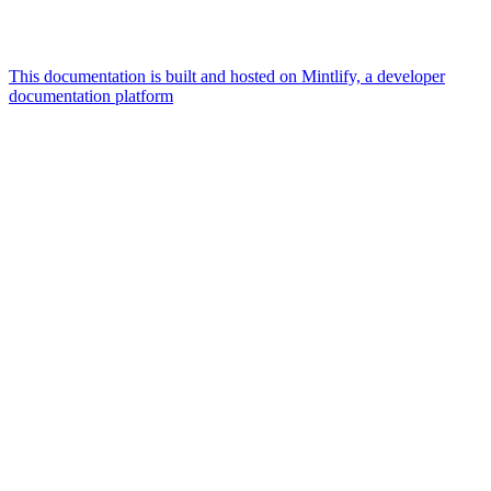
This documentation is built and hosted on Mintlify, a developer
documentation platform
Assistant
Responses
are
generated
using
AI
and
may
contain
mistakes.