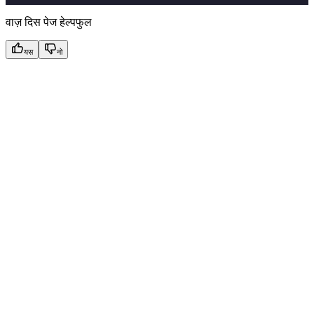
वाज़ दिस पेज हेल्पफुल
यस
नो