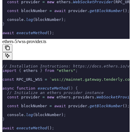
  const
 provider 
=
 new
 ethers
.
WebSocketProvider
(RPC_URL
  const
 blockNumber 
=
 await
 provider
.
getBlockNumber
()
;
  console
.
log
(blockNumber)
;
}
await
 executeMethod
()
;
ethers-5/wss-provider.ts
// Installation Instructions: https://docs.ethers.io/v5
import
 {
 ethers 
}
 from
 "ethers"
;
const
 RPC_URL_WSS 
=
 `wss://mainnet.gateway.tenderly.co/
async
 function
 executeMethod
()
 {
  // Initialize an ethers provider instance
  const
 provider 
=
 new
 ethers
.
providers
.
WebSocketProvid
  const
 blockNumber 
=
 await
 provider
.
getBlockNumber
()
;
  console
.
log
(blockNumber)
;
}
await
 executeMethod
()
;