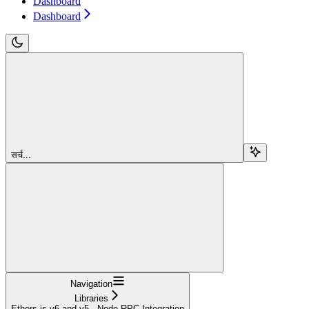
Dashboard
Dashboard
सर्च...
Navigation
Libraries
Ethers.js v6 and v5 - Node RPC Integration