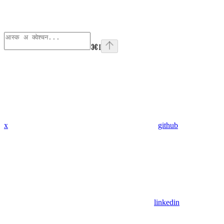
⌘
I
x
github
linkedin