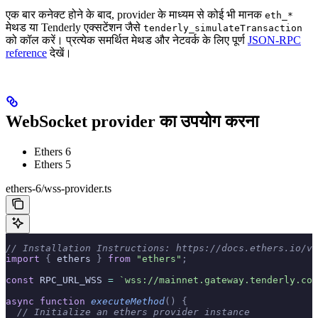
एक बार कनेक्ट होने के बाद, provider के माध्यम से कोई भी मानक
eth_*
मेथड या Tenderly एक्सटेंशन जैसे
tenderly_simulateTransaction
को कॉल करें। प्रत्येक समर्थित मेथड और नेटवर्क के लिए पूर्ण
JSON-RPC
reference
देखें।
WebSocket provider का उपयोग करना
Ethers 6
Ethers 5
ethers-6/wss-provider.ts
// Installation Instructions: https://docs.ethers.io/v6
import
 {
 ethers 
}
 from
 "ethers"
;
const
 RPC_URL_WSS 
=
 `wss://mainnet.gateway.tenderly.co/
async
 function
 executeMethod
()
 {
  // Initialize an ethers provider instance