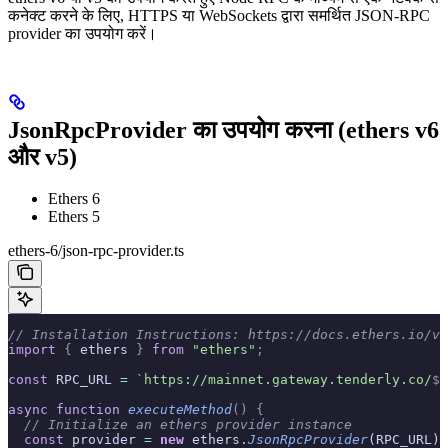
कनेक्ट करने के लिए, HTTPS या WebSockets द्वारा समर्थित JSON-RPC
provider का उपयोग करें।
JsonRpcProvider का उपयोग करना (ethers v6
और v5)
Ethers 6
Ethers 5
ethers-6/json-rpc-provider.ts
// Installation Instructions: https://docs.ethers.io/v6
import
 {
 ethers 
}
 from
 "ethers"
;
const
 RPC_URL 
=
 `https://mainnet.gateway.tenderly.co/
${
async
 function
 executeMethod
()
 {
  // Initialize an ethers provider instance
  const
 provider 
=
 new
 ethers
.
JsonRpcProvider
(RPC_URL)
;