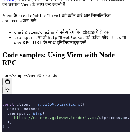
का उपयोग Viem के साथ कर सकते हैं।
Viem के
को कॉल करें और निम्नलिखित
createPublicClient
arguments पास करें:
:
से पूर्व-परिभाषित chains में से एक
chain
viem/chains
: या तो
या
को कॉल, और
या
transport
http
webSocket
https
RPC URL के साथ इनिशियलाइज़ करें।
wss
Code samples: Using Viem with Node
RPC
node/samples/viem/0-a-call.ts
const
 client 
=
 createPublicClient
(
{
  chain
:
 mainnet
,
  transport
:
 http
(
    `https://mainnet.gateway.tenderly.co/
${
process
.
env
.
  )
,
}
)
;