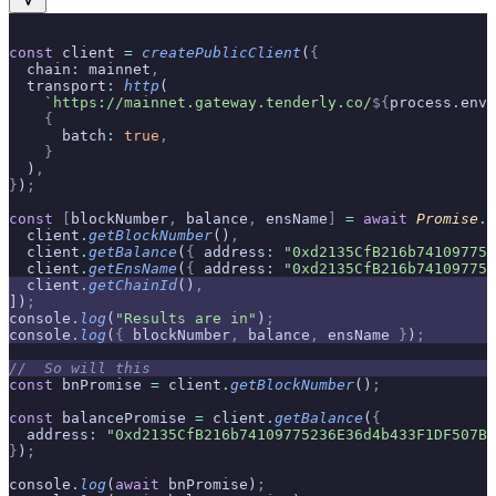
const
 client 
=
 createPublicClient
(
{
  chain
:
 mainnet
,
  transport
:
 http
(
    `https://mainnet.gateway.tenderly.co/
${
process
.
env
.
    {
      batch
:
 true
,
    }
  )
,
}
)
;
const
 [
blockNumber
,
 balance
,
 ensName
]
 =
 await
 Promise
.
a
  client
.
getBlockNumber
()
,
  client
.
getBalance
(
{
 address
:
 "0xd2135CfB216b741097752
  client
.
getEnsName
(
{
 address
:
 "0xd2135CfB216b741097752
  client
.
getChainId
()
,
])
;
console
.
log
(
"Results are in"
)
;
console
.
log
(
{
 blockNumber
,
 balance
,
 ensName 
}
)
;
//  So will this
const
 bnPromise 
=
 client
.
getBlockNumber
()
;
const
 balancePromise 
=
 client
.
getBalance
(
{
  address
:
 "0xd2135CfB216b74109775236E36d4b433F1DF507B"
}
)
;
console
.
log
(
await
 bnPromise)
;