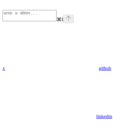
⌘
I
x
github
linkedin