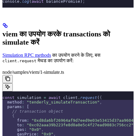
console
.
log
(
await
 balancePromise)
;
viem का उपयोग करके transactions को
simulate करें
Simulation RPC methods
का उपयोग करने के लिए, बस
मेथड का उपयोग करें:
client.request
node/samples/viem/1-simulate.ts
const
 simulation 
=
 await
 client
.
request
(
{
  method
:
 "tenderly_simulateTransaction"
,
  params
:
 [
    // transaction object
    {
      from
:
 "0xd8da6bf26964af9d7eed9e03e53415d37aa96045
      to
:
 "0xc02aaa39b223fe8d0a0e5c4f27ead9083c756cc2"
,
      gas
:
 "0x0"
,
      gasPrice
:
 "0x0"
,