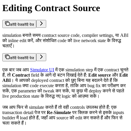
Editing Contract Source
कॉपी पेज
कॉपी पेज
simulation बनाते समय contract source code, compiler settings, या ABI
को inline edit करें, और संशोधित code को live network state के विरुद्ध
चलाएँ।
कॉपी पेज
कॉपी पेज
एक बार जब आप
Simulator UI
में एक simulation step में एक contract चुनते
हैं, तो
Contract
field के आगे दो बटन दिखाई देते हैं:
Edit source
और
Edit
ABI
। ये आपको deployed contract को छुए बिना यह बदलने देते हैं कि
simulation क्या code execute करता है, ताकि आप bug fix का परीक्षण कर
सकें, एक parameter को tweak कर सकें, या कुछ भी deploy करने से पहले
live production state के विरुद्ध नए logic को आज़मा सकें।
जब आप फिर से simulate करते हैं तो वही controls उपलब्ध होते हैं: एक
transaction detail पेज पर
Re-Simulate
पर क्लिक करने से इसके inputs
builder में load होते हैं, जहाँ आप source को edit कर सकते हैं और फिर से
चला सकते हैं।