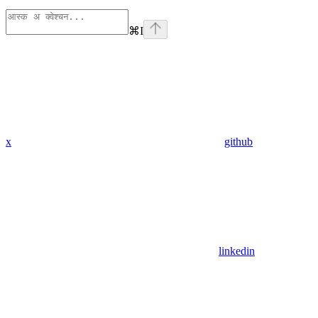
⌘
I
x
github
linkedin