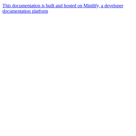
This documentation is built and hosted on Mintlify, a developer
documentation platform
Assistant
Responses
are
generated
using
AI
and
may
contain
mistakes.