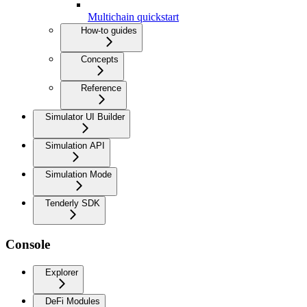
Multichain quickstart
How-to guides
Concepts
Reference
Simulator UI Builder
Simulation API
Simulation Mode
Tenderly SDK
Console
Explorer
DeFi Modules