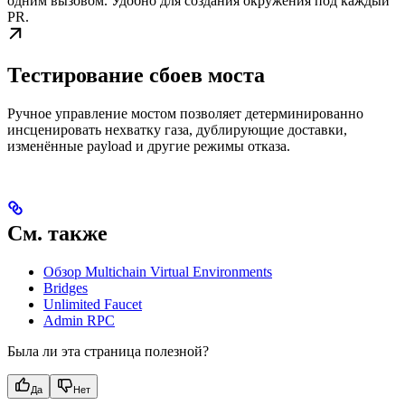
одним вызовом. Удобно для создания окружения под каждый
PR.
Тестирование сбоев моста
Ручное управление мостом позволяет детерминированно
инсценировать нехватку газа, дублирующие доставки,
изменённые payload и другие режимы отказа.
См. также
Обзор Multichain Virtual Environments
Bridges
Unlimited Faucet
Admin RPC
Была ли эта страница полезной?
Да
Нет