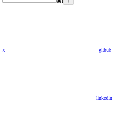
⌘
I
x
github
linkedin