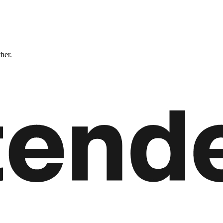
ther.