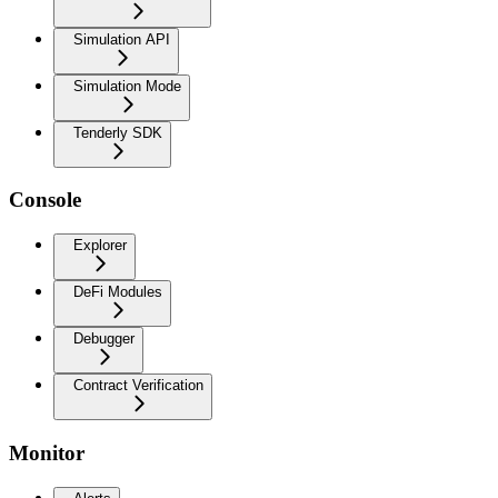
Simulation API
Simulation Mode
Tenderly SDK
Console
Explorer
DeFi Modules
Debugger
Contract Verification
Monitor