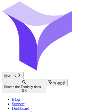
简体中文
询问助手
Search the Tenderly docs...
⌘
K
Blog
Support
Dashboard