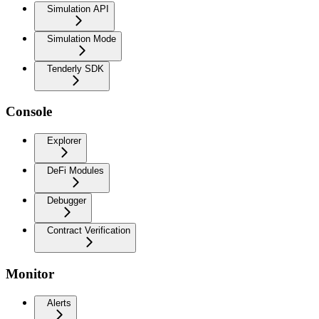
Simulation API
Simulation Mode
Tenderly SDK
Console
Explorer
DeFi Modules
Debugger
Contract Verification
Monitor
Alerts