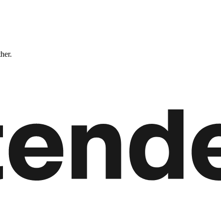
ther.