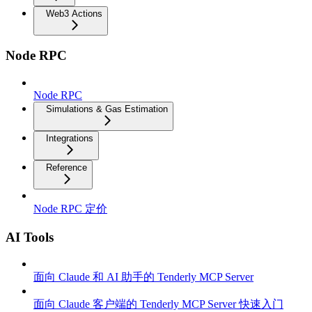
Web3 Actions
Node RPC
Node RPC
Simulations & Gas Estimation
Integrations
Reference
Node RPC 定价
AI Tools
面向 Claude 和 AI 助手的 Tenderly MCP Server
面向 Claude 客户端的 Tenderly MCP Server 快速入门