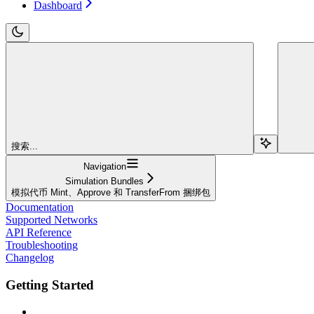
Dashboard
搜索...
Navigation
Simulation Bundles
模拟代币 Mint、Approve 和 TransferFrom 捆绑包
Documentation
Supported Networks
API Reference
Troubleshooting
Changelog
Getting Started